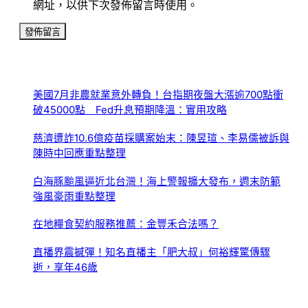
網址，以供下次發佈留言時使用。
美國7月非農就業意外轉負！台指期夜盤大漲逾700點衝
破45000點 Fed升息預期降溫：實用攻略
慈濟遭詐10.6億疫苗採購案始末：陳昱瑄、李易儒被訴與
陳時中回應重點整理
白海豚颱風逼近北台灣！海上警報擴大發布，週末防範
強風豪雨重點整理
在地糧食契約服務推薦：金豐禾合法嗎？
直播界震撼彈！知名直播主「肥大叔」何裕輝驚傳驟
逝，享年46歲