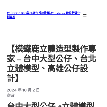
跳
至
台中GEO、SEO與FB廣告投放推薦-台中winsame數位行銷企
主
劃專家
要
內
容
【模鐵鹿立體造型製作專
家 – 台中大型公仔、台北
立體模型、高雄公仔設
計】
2024 年 10 月 2 日
標籤
台中大型公仔 #立體模型