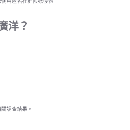
似使用匿名社群帳號發表
佀廣洋？
。
相關調查結果。