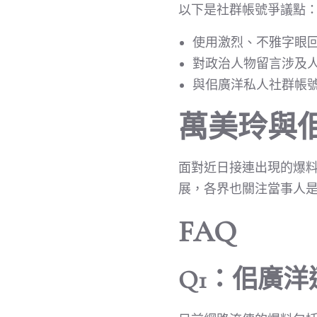
以下是社群帳號爭議點
使用激烈、不雅字眼
對政治人物留言涉及
與佀廣洋私人社群帳
萬美玲與
面對近日接連出現的爆
展，各界也關注當事人
FAQ
Q1：佀廣