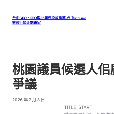
跳
至
台中GEO、SEO與FB廣告投放推薦-台中winsame
主
數位行銷企劃專家
要
內
容
桃園議員候選人佀
爭議
2026 年 7 月 3 日
TITLE_START