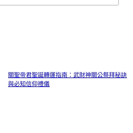
關聖帝君聖誕轉運指南：武財神關公祭拜秘訣
與必知信仰禮儀