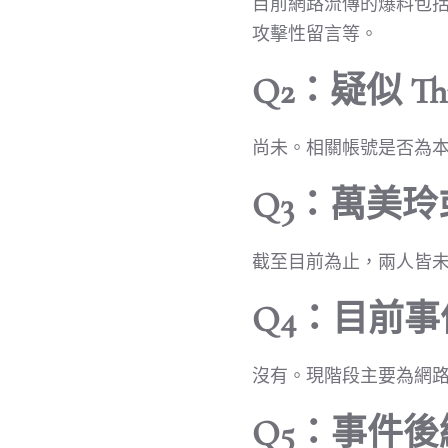
目前網路流傳的爆料包
攻擊性留言等。
Q2：疑似 T
尚未。相關帳號是否為
Q3：萬美
截至目前為止，兩人皆
Q4：目前
沒有。現階段主要為網
Q5：事件