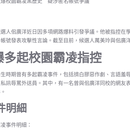
遭爆校園霸凌黑歷史 疑涉匿名帳號爭議
候選人佀廣洋近日因多項網路爆料引發爭議。他被指控在
名帳號發表攻擊性言論。截至目前，候選人萬美玲與佀廣
爆多起校園霸凌指控
學生時期曾有多起霸凌事件，包括擠白膠惡作劇、言語羞
及私訊辱罵外送員。其中，有一名曾與佀廣洋同校的網友
影。
件明細
霸凌事件明細：