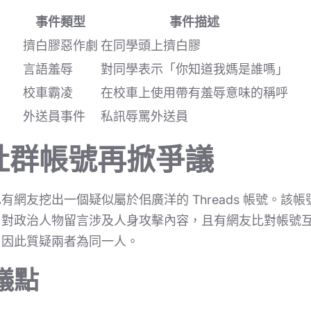
事件類型
事件描述
擠白膠惡作劇
在同學頭上擠白膠
言語羞辱
對同學表示「你知道我媽是誰嗎」
校車霸凌
在校車上使用帶有羞辱意味的稱呼
外送員事件
私訊辱罵外送員
社群帳號再掀爭議
有網友挖出一個疑似屬於佀廣洋的 Threads 帳號。該
曾對政治人物留言涉及人身攻擊內容，且有網友比對帳號
，因此質疑兩者為同一人。
議點