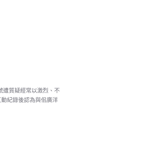
帳號遭質疑經常以激烈、不
互動紀錄後認為與佀廣洋