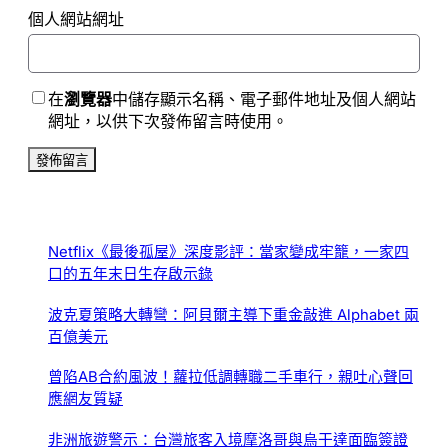
個人網站網址
在
瀏覽器
中儲存顯示名稱、電子郵件地址及個人網站
網址，以供下次發佈留言時使用。
Netflix《最後孤屋》深度影評：當家變成牢籠，一家四
口的五年末日生存啟示錄
波克夏策略大轉彎：阿貝爾主導下重金敲進 Alphabet 兩
百億美元
曾陷AB合約風波！蘿拉低調轉職二手車行，親吐心聲回
應網友質疑
非洲旅遊警示：台灣旅客入境摩洛哥與烏干達面臨簽證