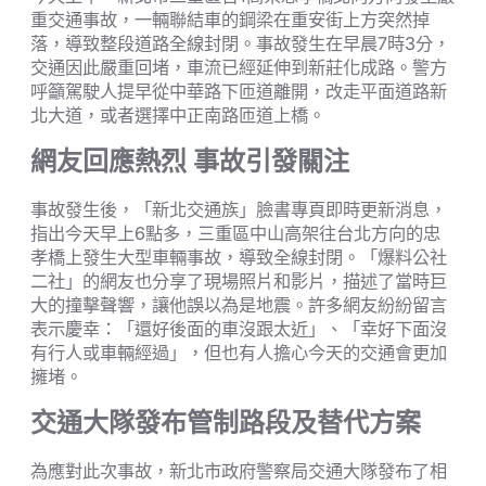
重交通事故，一輛聯結車的鋼梁在重安街上方突然掉
落，導致整段道路全線封閉。事故發生在早晨7時3分，
交通因此嚴重回堵，車流已經延伸到新莊化成路。警方
呼籲駕駛人提早從中華路下匝道離開，改走平面道路新
北大道，或者選擇中正南路匝道上橋。
網友回應熱烈 事故引發關注
事故發生後，「新北交通族」臉書專頁即時更新消息，
指出今天早上6點多，三重區中山高架往台北方向的忠
孝橋上發生大型車輛事故，導致全線封閉。「爆料公社
二社」的網友也分享了現場照片和影片，描述了當時巨
大的撞擊聲響，讓他誤以為是地震。許多網友紛紛留言
表示慶幸：「還好後面的車沒跟太近」、「幸好下面沒
有行人或車輛經過」，但也有人擔心今天的交通會更加
擁堵。
交通大隊發布管制路段及替代方案
為應對此次事故，新北市政府警察局交通大隊發布了相