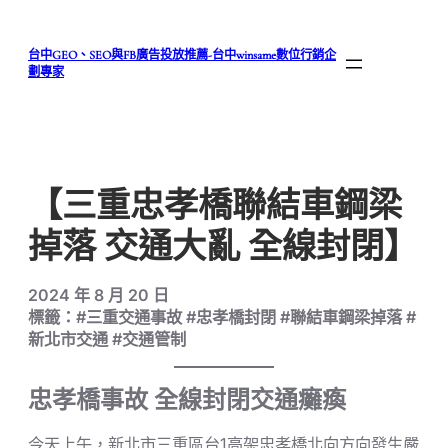
跳
至
台中GEO、SEO與FB廣告投放推薦-台中winsame數位行銷企
主
劃專家
要
內
容
【三重忠孝橋聯結車鋼梁
掉落 交通大亂 全線封閉】
2024 年 8 月 20 日
標籤：#三重交通事故 #忠孝橋封閉 #聯結車鋼梁掉落 #
新北市交通 #交通管制
忠孝橋事故 全線封閉交通癱瘓
今天上午，新北市三重區台1高架忠孝橋北向方向發生嚴