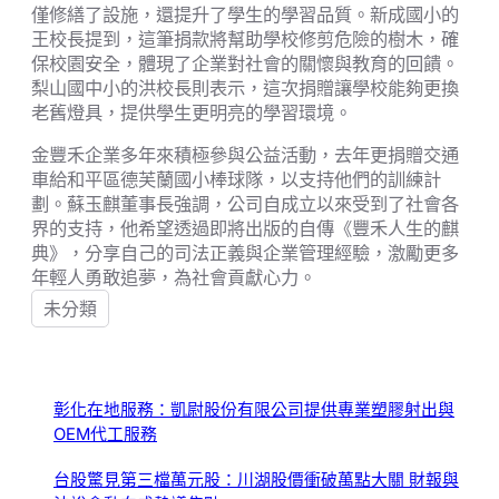
僅修繕了設施，還提升了學生的學習品質。新成國小的
王校長提到，這筆捐款將幫助學校修剪危險的樹木，確
保校園安全，體現了企業對社會的關懷與教育的回饋。
梨山國中小的洪校長則表示，這次捐贈讓學校能夠更換
老舊燈具，提供學生更明亮的學習環境。
金豐禾企業多年來積極參與公益活動，去年更捐贈交通
車給和平區德芙蘭國小棒球隊，以支持他們的訓練計
劃。蘇玉麒董事長強調，公司自成立以來受到了社會各
界的支持，他希望透過即將出版的自傳《豐禾人生的麒
典》，分享自己的司法正義與企業管理經驗，激勵更多
年輕人勇敢追夢，為社會貢獻心力。
未分類
彰化在地服務：凱尉股份有限公司提供專業塑膠射出與
OEM代工服務
台股驚見第三檔萬元股：川湖股價衝破萬點大關 財報與