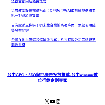
法說會動向成熱議焦點
急救教學設備採購指南：CPR模型與AED訓練機選購要
點－TMSC博宣寧
白海豚颱風進逼！週末北台灣慎防強降雨 氣象署曝陸
警發布關鍵
台灣在地半導體設備解決方案：八方有限公司帶動智慧
製造升級
台中GEO、SEO與FB廣告投放推薦-台中winsame數
位行銷企劃專家
X
YouTube
Instagram