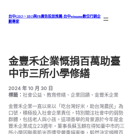
跳
至
台中GEO、SEO與FB廣告投放推薦-台中winsame數位行銷企
主
劃專家
要
內
容
金豐禾企業慨捐百萬助臺
中市三所小學修繕
2024 年 10 月 30 日
標籤：
社會公益、教育修繕、企業回饋、金豐禾企業
金豐禾企業一直以來以「吃台灣好米，助台灣農民」為
口號，積極投入社會企業責任，特別關注社會中的弱勢
群體，包括老人與小孩。這項善舉的背景源於今年是金
豐禾企業成立23週年，董事長蘇玉麒在得知臺中市的三
所小學因颱風凱米而遭受嚴重損害後，毅然決定捐贈百