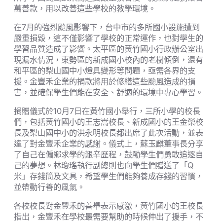
萬善款，用以改善這些學校的教學環境。
在7月的強烈颱風影響下，台中市的多所國小設施遭到
嚴重損毀，這不僅影響了學校的正常運作，也對學生的
學習品質造成了影響。太平區的黃竹國小行政辦公室出
現漏水情況，東勢區的新成國小校內的老樹傾倒，還有
和平區的梨山國中小燈具變形等問題，亟需各界的支
援。金豐禾企業的捐款將用於修繕這些颱風造成的損
害，並確保學生們能在安全、舒適的環境中專心學習。
捐贈儀式於10月7日在黃竹國小舉行，三所小學的校長
們，包括黃竹國小的王志嵩校長、新成國小的王金榮校
長及梨山國中小的洪永明校長都出席了此次活動，並表
達了對金豐禾企業的感謝。儀式上，蘇玉麒董事長分享
了自己在偏鄉求學的艱辛歷程，鼓勵學生們勇敢追逐自
己的夢想。林瓊瑤執行副總則也向學生們贈送了「Q
米」存錢筒及文具，希望學生們能夠養成存錢的習慣，
並帶動行善的風氣。
各校校長對金豐禾的善舉表示感激，黃竹國小的王校長
指出，金豐禾在學校最需要幫助的時候伸出了援手，不