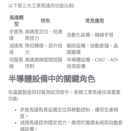
以下是三大工業馬達的功能比較:
馬達類
特色
常見應用
型
步進馬
高精度定位、低速
自動化設備、機械手臂
達
高扭力
減速馬
降低轉速、提升扭
輸送設備、自動倉儲、晶
達
力
圓搬運
伺服馬
高速高精度閉迴路
半導體設備、CNC、AOI
達
控制
檢測設備
半導體設備中的關鍵角色
在晶圓製造與封裝測試流程中，各類工業馬達扮演重要
功能:
步進馬達負責設備定位與移動控制，確保生產精
度。
減速馬達提供穩定扭力，應用於搬運系統與自動倉
儲設備。