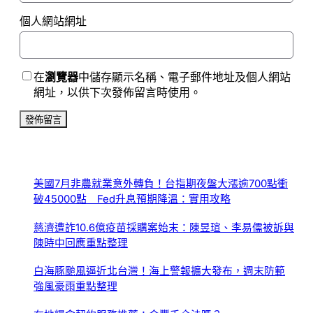
個人網站網址
在
瀏覽器
中儲存顯示名稱、電子郵件地址及個人網站
網址，以供下次發佈留言時使用。
美國7月非農就業意外轉負！台指期夜盤大漲逾700點衝
破45000點 Fed升息預期降溫：實用攻略
慈濟遭詐10.6億疫苗採購案始末：陳昱瑄、李易儒被訴與
陳時中回應重點整理
白海豚颱風逼近北台灣！海上警報擴大發布，週末防範
強風豪雨重點整理