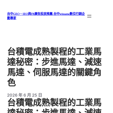
跳
至
台中GEO、SEO與FB廣告投放推薦-台中winsame數位行銷企
主
劃專家
要
內
容
台積電成熟製程的工業馬
達秘密：步進馬達、減速
馬達、伺服馬達的關鍵角
色
2026 年 6 月 25 日
台積電成熟製程的工業馬