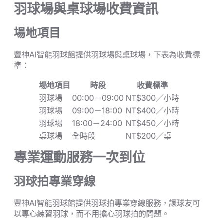
羽球場與桌球場收費資訊
場地項目
豐神AI智能羽球館提供羽球場與桌球場，下表為收費標
準：
場地項目
時段
收費標準
羽球場
00:00－09:00
NT$300／小時
羽球場
09:00－18:00
NT$400／小時
羽球場
18:00－24:00
NT$450／小時
桌球場
全時段
NT$200／桌
專業運動服務一次到位
羽球拍專業穿線
豐神AI智能羽球館提供羽球拍專業穿線服務，讓球友可
以專心練習羽球，而不用擔心羽球拍的問題。