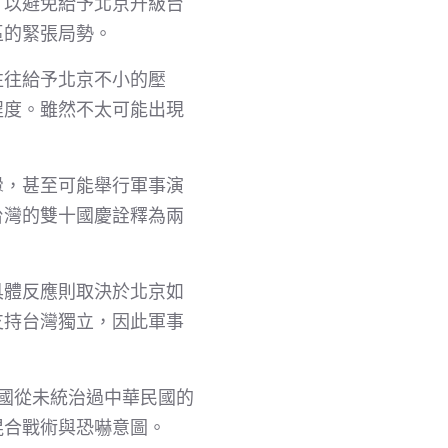
，以避免給予北京升級台
區的緊張局勢。
往往給予北京不小的壓
程度。雖然不太可能出現
釁，甚至可能舉行軍事演
台灣的雙十國慶詮釋為兩
具體反應則取決於北京如
支持台灣獨立，因此軍事
和國從未統治過中華民國的
混合戰術與恐嚇意圖。