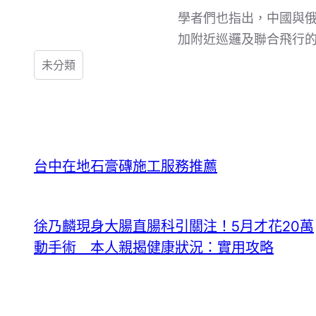
學者們也指出，中國與
加附近巡邏及聯合飛行
未分類
台中在地石膏磚施工服務推薦
徐乃麟現身大腸直腸科引關注！5月才花20萬
動手術 本人親揭健康狀況：實用攻略