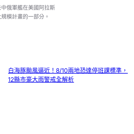
去中俄軍艦在美國阿拉斯
大規模計畫的一部分。
白海豚颱風逼近！8/10兩地恐達停班課標準，
12縣市豪大雨警戒全解析