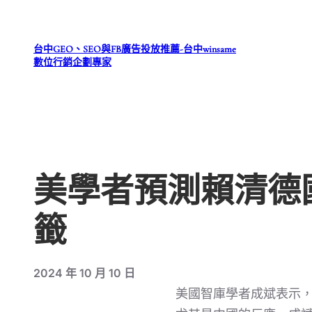
跳
至
台中GEO、SEO與FB廣告投放推薦-台中winsame
主
數位行銷企劃專家
要
內
容
美學者預測賴清德
籤
2024 年 10 月 10 日
美國智庫學者成斌表示