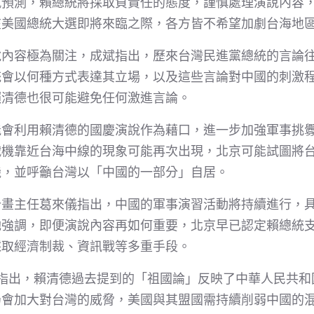
斌預測，賴總統將採取負責任的態度，謹慎處理演說內容
在美國總統大選即將來臨之際，各方皆不希望加劇台海地
說內容極為關注，成斌指出，歷來台灣民進黨總統的言論
統會以何種方式表達其立場，以及這些言論對中國的刺激
賴清德也很可能避免任何激進言論。
能會利用賴清德的國慶演說作為藉口，進一步加強軍事挑
戰機靠近台海中線的現象可能再次出現，北京可能試圖將
機，並呼籲台灣以「中國的一部分」自居。
計畫主任葛來儀指出，中國的軍事演習活動將持續進行，
她強調，即便演說內容再如何重要，北京早已認定賴總統
採取經濟制裁、資訊戰等多重手段。
則指出，賴清德過去提到的「祖國論」反映了中華人民共
仍會加大對台灣的威脅，美國與其盟國需持續削弱中國的