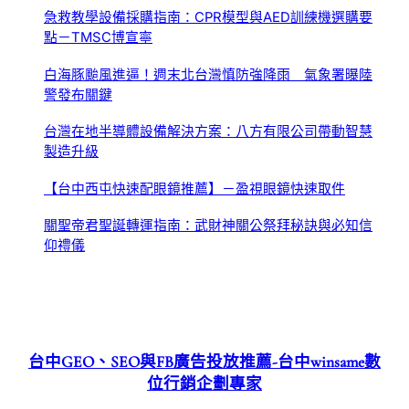
急救教學設備採購指南：CPR模型與AED訓練機選購要
點－TMSC博宣寧
白海豚颱風進逼！週末北台灣慎防強降雨 氣象署曝陸
警發布關鍵
台灣在地半導體設備解決方案：八方有限公司帶動智慧
製造升級
【台中西屯快速配眼鏡推薦】－盈視眼鏡快速取件
關聖帝君聖誕轉運指南：武財神關公祭拜秘訣與必知信
仰禮儀
台中GEO、SEO與FB廣告投放推薦-台中winsame數
位行銷企劃專家