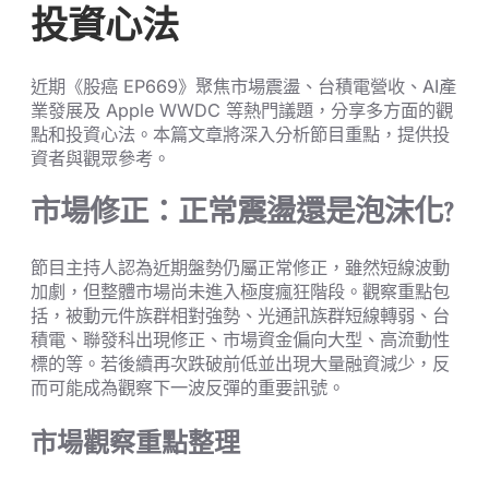
投資心法
近期《股癌 EP669》聚焦市場震盪、台積電營收、AI產
業發展及 Apple WWDC 等熱門議題，分享多方面的觀
點和投資心法。本篇文章將深入分析節目重點，提供投
資者與觀眾參考。
市場修正：正常震盪還是泡沫化?
節目主持人認為近期盤勢仍屬正常修正，雖然短線波動
加劇，但整體市場尚未進入極度瘋狂階段。觀察重點包
括，被動元件族群相對強勢、光通訊族群短線轉弱、台
積電、聯發科出現修正、市場資金偏向大型、高流動性
標的等。若後續再次跌破前低並出現大量融資減少，反
而可能成為觀察下一波反彈的重要訊號。
市場觀察重點整理