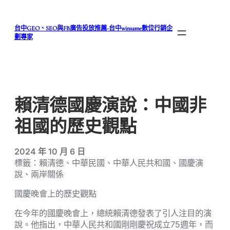
跳
至
台中GEO、SEO與FB廣告投放推薦-台中winsame數位行銷企
主
劃專家
要
內
容
賴清德國慶演說：中國非
祖國的歷史觀點
2024 年 10 月 6 日
標籤：賴清德、中華民國、中華人民共和國、國慶演
說、兩岸關係
國慶晚會上的歷史觀點
在今年的國慶晚會上，總統賴清德發表了引人注目的演
說。他指出，中華人民共和國剛剛慶祝成立75週年，而