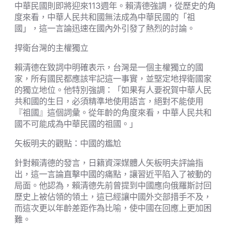
中華民國則即將迎來113週年。賴清德強調，從歷史的角
度來看，中華人民共和國無法成為中華民國的「祖
國」，這一言論迅速在國內外引發了熱烈的討論。
捍衛台灣的主權獨立
賴清德在致詞中明確表示，台灣是一個主權獨立的國
家，所有國民都應該牢記這一事實，並堅定地捍衛國家
的獨立地位。他特別強調：「如果有人要祝賀中華人民
共和國的生日，必須精準地使用語言，絕對不能使用
『祖國』這個詞彙。從年齡的角度來看，中華人民共和
國不可能成為中華民國的祖國。」
矢板明夫的觀點：中國的尷尬
針對賴清德的發言，日籍資深媒體人矢板明夫評論指
出，這一言論直擊中國的痛點，讓習近平陷入了被動的
局面。他認為，賴清德先前曾提到中國應向俄羅斯討回
歷史上被佔領的領土，這已經讓中國外交部措手不及，
而這次更以年齡差距作為比喻，使中國在回應上更加困
難。