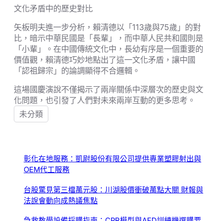
文化矛盾中的歷史對比
矢板明夫進一步分析，賴清德以「113歲與75歲」的對
比，暗示中華民國是「長輩」，而中華人民共和國則是
「小輩」。在中國傳統文化中，長幼有序是一個重要的
價值觀，賴清德巧妙地點出了這一文化矛盾，讓中國
「認祖歸宗」的論調顯得不合邏輯。
這場國慶演說不僅揭示了兩岸關係中深層次的歷史與文
化問題，也引發了人們對未來兩岸互動的更多思考。
未分類
彰化在地服務：凱尉股份有限公司提供專業塑膠射出與
OEM代工服務
台股驚見第三檔萬元股：川湖股價衝破萬點大關 財報與
法說會動向成熱議焦點
急救教學設備採購指南：CPR模型與AED訓練機選購要