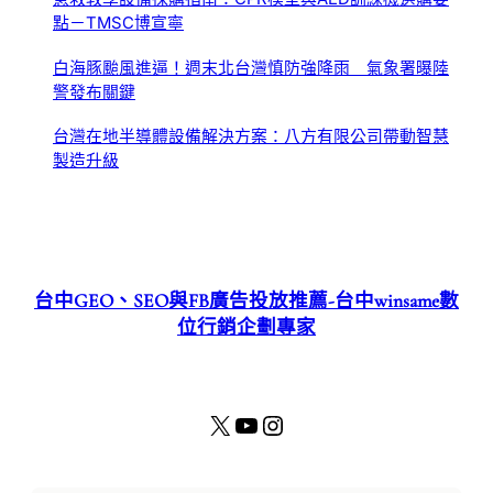
點－TMSC博宣寧
白海豚颱風進逼！週末北台灣慎防強降雨 氣象署曝陸
警發布關鍵
台灣在地半導體設備解決方案：八方有限公司帶動智慧
製造升級
台中GEO、SEO與FB廣告投放推薦-台中winsame數
位行銷企劃專家
X
YouTube
Instagram