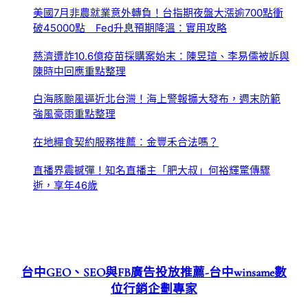
美國7月非農就業意外轉負！台指期夜盤大漲逾700點衝
破45000點 Fed升息預期降溫：實用攻略
慈濟遭詐10.6億疫苗採購案始末：陳昱瑄、李易儒被訴與
陳時中回應重點整理
白海豚颱風逼近北台灣！海上警報擴大發布，週末防範
強風豪雨重點整理
在地糧食契約服務推薦：金豐禾合法嗎？
直播界震撼彈！知名直播主「肥大叔」何裕輝驚傳驟
逝，享年46歲
台中GEO、SEO與FB廣告投放推薦-台中winsame數
位行銷企劃專家