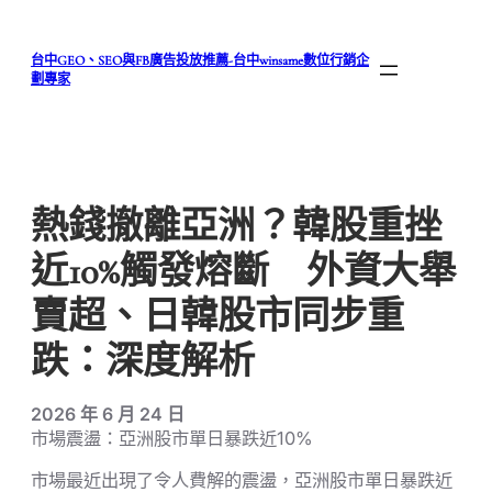
跳
至
台中GEO、SEO與FB廣告投放推薦-台中winsame數位行銷企
主
劃專家
要
內
容
熱錢撤離亞洲？韓股重挫
近10%觸發熔斷 外資大舉
賣超、日韓股市同步重
跌：深度解析
2026 年 6 月 24 日
市場震盪：亞洲股市單日暴跌近10%
市場最近出現了令人費解的震盪，亞洲股市單日暴跌近