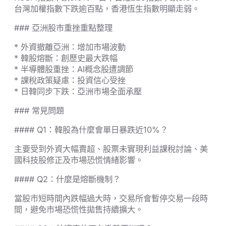
台灣加權指數下跌逾百點，香港恆生指數明顯走弱。
### 亞洲股市重挫重點整理
* 外資撤離亞洲：增加市場波動
* 韓股熔斷：創歷史最大跌幅
* 半導體股重挫：AI概念股遭調節
* 課稅政策疑慮：投資信心受挫
* 日韓同步下跌：亞洲市場全面承壓
### 常見問題
#### Q1：韓股為什麼會單日暴跌近10%？
主要受到外資大幅賣超、股票未實現利益課稅討論、美
國科技股修正及市場恐慌情緒影響。
#### Q2：什麼是熔斷機制？
當股市短時間內跌幅過大時，交易所會暫停交易一段時
間，避免市場恐慌性拋售持續擴大。