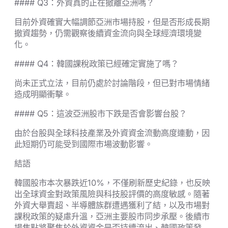
#### Q3：外資真的正在撤離亞洲嗎？
目前外資確實大幅調節亞洲市場持股，但是否形成長期
撤資趨勢，仍需觀察後續資金流向與全球經濟環境變
化。
#### Q4：韓國課稅政策已經確定實施了嗎？
尚未正式立法，目前仍處於討論階段，但已對市場情緒
造成明顯衝擊。
#### Q5：這波亞洲股市下跌是否會影響台股？
由於台股與全球科技產業及外資資金流動高度連動，因
此短期仍可能受到國際市場波動影響。
結語
韓國股市本次暴跌近10%，不僅刷新歷史紀錄，也反映
出全球資金對政策風險與科技股評價的高度敏感。隨著
外資大舉賣超、半導體族群遭遇獲利了結，以及市場對
課稅政策的疑慮升溫，亞洲主要股市同步承壓。後續市
場焦點將聚焦於外資資金是否持續流出、韓國政策發