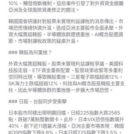
10%，觸發熔斷機制。這些事件引發了對外資資金撤離
亞洲及全球風險資產修正的關注。
韓國國會研議針對股票未實現利益課稅的消息傳出，市
場恐慌情緒快速升溫，造成亞洲主要股市全面承壓。外
資大幅賣超韓股，半導體族群遭遇重挫，AI概念股遭調
節，市場對課稅政策的疑慮升溫。
### 韓股為何重挫？
外資大幅賣超韓股，股票未實現利益課稅爭議、美國科
技股走弱、ETF資金重新配置、監管政策收緊等多重利
空同時出現，導致韓股重挫。三星電子跌幅超過12%，
SK海力士跌幅超過12%，科技與AI概念股是韓股主要支
柱，因此半導體族群的重挫進一步擴大市場恐慌。
### 日股、台股同步受衝擊
日本股市同樣出現明顯回檔，日經225指數大跌2565
點，跌破7萬點整數關卡。此外，日本VIX恐慌指數飆升
40%，創下近11週最大漲幅。亞洲主要市場表現：韓國
KOSPI指數下跌9.9%，日本日經225指數下跌3.5%，