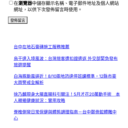
在
瀏覽器
中儲存顯示名稱、電子郵件地址及個人網站
網址，以供下次發佈留言時使用。
台中在地石膏磚施工服務推薦
烏干達入境風波：台灣旅客遭扣證遣返 外交部緊急發布
旅遊提醒
白海豚颱風逼近！8/10兩地恐達停班課標準，12縣市豪
大雨警戒全解析
徐乃麟現身大腸直腸科引關注！5月才花20萬動手術 本
人親揭健康狀況：實用攻略
脊椎側彎日常保健與體態調理指南－台中鄭骨館體雕中
心