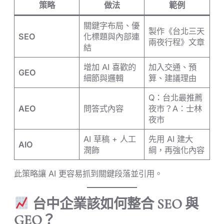
策略
做法
範例
關鍵字布局、優
製作《台北三天
SEO
化標題與內部連
兩夜行程》文章
結
增加 AI 喜歡的
加入交通、預
GEO
細節與邏輯
算、建議理由
Q：台北最推薦
AEO
問答式內容
夜市？A：士林
夜市
AI 草稿 + 人工
先用 AI 建大
AIO
潤飾
綱，再強化內容
此策略讓 AI 更容易抓到關鍵段落並引用。
台中企業該如何整合 SEO 與
GEO？