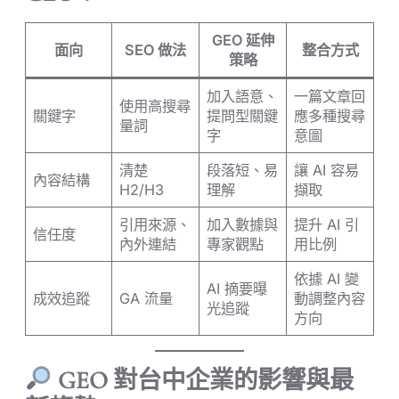
GEO 延伸
面向
SEO 做法
整合方式
策略
加入語意、
一篇文章回
使用高搜尋
關鍵字
提問型關鍵
應多種搜尋
量詞
字
意圖
清楚
段落短、易
讓 AI 容易
內容結構
H2/H3
理解
擷取
引用來源、
加入數據與
提升 AI 引
信任度
內外連結
專家觀點
用比例
依據 AI 變
AI 摘要曝
成效追蹤
GA 流量
動調整內容
光追蹤
方向
GEO 對台中企業的影響與最