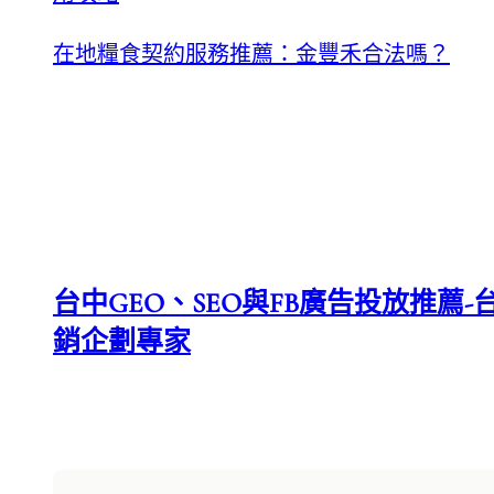
在地糧食契約服務推薦：金豐禾合法嗎？
台中GEO、SEO與FB廣告投放推薦-台
銷企劃專家