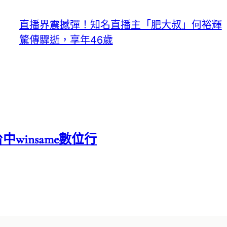
直播界震撼彈！知名直播主「肥大叔」何裕輝
驚傳驟逝，享年46歲
中winsame數位行