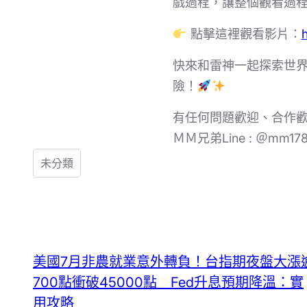
戲過程，讓整個觀看過
點擊這裡觀看影片：
快來和雷神一起探索世
險！
有任何問題歡迎、合作
ＭＭ兄弟Line : ＠mm17
未分類
美國7月非農就業意外轉負！台指期夜盤大漲
700點衝破45000點 Fed升息預期降溫：實
用攻略