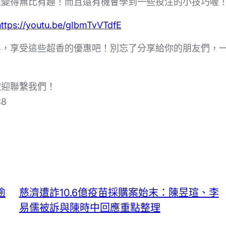
程變得無比有趣！而且還有機會學到一些投注的小技巧喔
https://youtu.be/gIbmTvVTdfE
界，享受這些超香的優惠吧！別忘了分享給你的朋友們，
歡迎聯繫我們！
88
逾
慈濟遭詐10.6億疫苗採購案始末：陳昱瑄、李
易儒被訴與陳時中回應重點整理