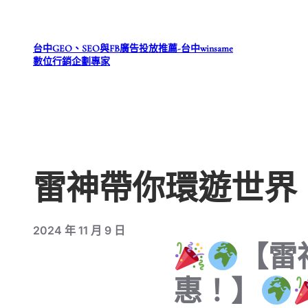
跳
至
台中GEO、SEO與FB廣告投放推薦-台中winsame
主
數位行銷企劃專家
要
內
容
雷神帶你環遊世界
2024 年 11 月 9 日
【雷
惠！】