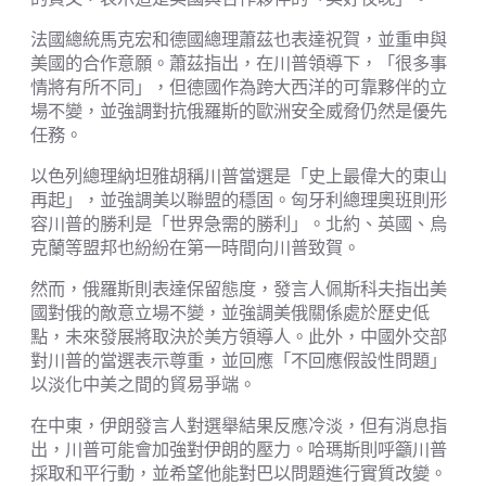
法國總統馬克宏和德國總理蕭茲也表達祝賀，並重申與
美國的合作意願。蕭茲指出，在川普領導下，「很多事
情將有所不同」，但德國作為跨大西洋的可靠夥伴的立
場不變，並強調對抗俄羅斯的歐洲安全威脅仍然是優先
任務。
以色列總理納坦雅胡稱川普當選是「史上最偉大的東山
再起」，並強調美以聯盟的穩固。匈牙利總理奧班則形
容川普的勝利是「世界急需的勝利」。北約、英國、烏
克蘭等盟邦也紛紛在第一時間向川普致賀。
然而，俄羅斯則表達保留態度，發言人佩斯科夫指出美
國對俄的敵意立場不變，並強調美俄關係處於歷史低
點，未來發展將取決於美方領導人。此外，中國外交部
對川普的當選表示尊重，並回應「不回應假設性問題」
以淡化中美之間的貿易爭端。
在中東，伊朗發言人對選舉結果反應冷淡，但有消息指
出，川普可能會加強對伊朗的壓力。哈瑪斯則呼籲川普
採取和平行動，並希望他能對巴以問題進行實質改變。