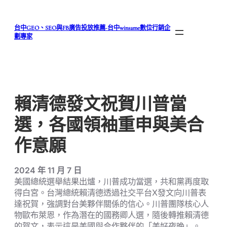
跳
至
台中GEO、SEO與FB廣告投放推薦-台中winsame數位行銷企
主
劃專家
要
內
容
賴清德發文祝賀川普當
選，各國領袖重申與美合
作意願
2024 年 11 月 7 日
美國總統選舉結果出爐，川普成功當選，共和黨再度取
得白宮。台灣總統賴清德透過社交平台X發文向川普表
達祝賀，強調對台美夥伴關係的信心。川普團隊核心人
物歐布萊恩，作為潛在的國務卿人選，隨後轉推賴清德
的賀文，表示這是美國與合作夥伴的「美好夜晚」。