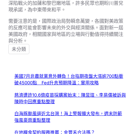
深陷戰火的加薩和黎巴嫩地區，許多民眾也期盼川普兌
現承諾，為中東帶來和平。
需要注意的是，國際政治局勢瞬息萬變，各國對美政策
的反應可能會影響未來的外交與經濟關係。面對新一屆
美國政府，相關國家與地區的立場與行動值得持續關注
與分析。
未分類
美國7月非農就業意外轉負！台指期夜盤大漲逾700點衝
破45000點 Fed升息預期降溫：實用攻略
慈濟遭詐10.6億疫苗採購案始末：陳昱瑄、李易儒被訴與
陳時中回應重點整理
白海豚颱風逼近北台灣！海上警報擴大發布，週末防範
強風豪雨重點整理
在地糧食契約服務推薦：金豐禾合法嗎？