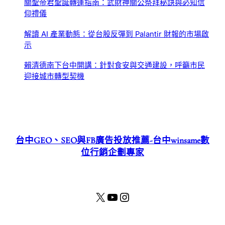
關聖帝君聖誕轉運指南：武財神關公祭拜秘訣與必知信
仰禮儀
解讀 AI 產業動態：從台股反彈到 Palantir 財報的市場啟
示
賴清德南下台中開講：針對食安與交通建設，呼籲市民
迎接城市轉型契機
台中GEO、SEO與FB廣告投放推薦-台中winsame數
位行銷企劃專家
X
YouTube
Instagram