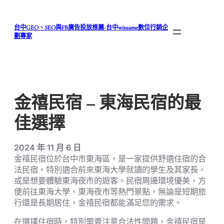
跳
至
台中GEO、SEO與FB廣告投放推薦-台中winsame數位行銷企
主
劃專家
要
內
容
金禧民宿 – 東海民宿的最
佳選擇
2024 年 11 月 6 日
金禧民宿位於台中市東海區，是一家提供舒適住宿的合
法民宿，特別適合前來東海大學就讀的學生及其家長，
或是想要體驗東海夜市的遊客。民宿周邊環境優美，方
便前往東海大學、東海夜市等熱門景點，無論是短期旅
行還是長期居住，金禧民宿都能滿足您的需求。
在選擇住宿時，特別需要注意合法性問題，金禧民宿是