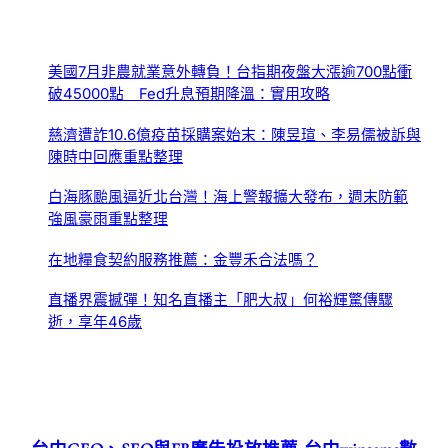
美國7月非農就業意外轉負！台指期夜盤大漲逾700點衝
破45000點 Fed升息預期降溫：實用攻略
慈濟遭詐10.6億疫苗採購案始末：陳昱瑄、李易儒被訴與
陳時中回應重點整理
白海豚颱風逼近北台灣！海上警報擴大發布，週末防範
強風豪雨重點整理
在地糧食契約服務推薦：金豐禾合法嗎？
直播界震撼彈！知名直播主「肥大叔」何裕輝驚傳驟
逝，享年46歲