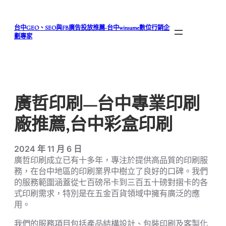
跳
至
台中GEO、SEO與FB廣告投放推薦-台中winsame數位行銷企
主
劃專家
要
內
容
廣哲印刷—台中專業印刷
廠推薦,台中彩盒印刷
2024 年 11 月 6 日
廣哲印刷成立已有十多年，專注於提供高品質的印刷服
務，在台中地區的印刷業界中樹立了良好的口碑。我們
的服務範圍涵蓋從七百磅吊卡到三百五十磅對摺卡的各
式印刷需求，特別是在五金百貨領域中擁有廣泛的應
用。
我們的服務項目包括產品結構設計、包裝印刷及客製化