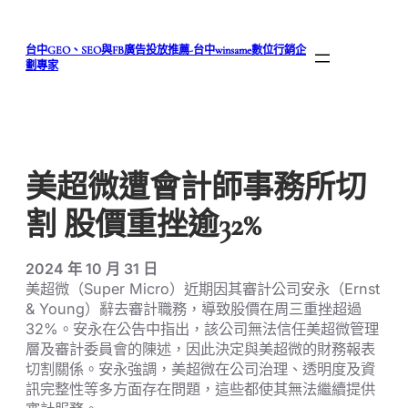
跳
至
台中GEO、SEO與FB廣告投放推薦-台中winsame數位行銷企
主
劃專家
要
內
容
美超微遭會計師事務所切
割 股價重挫逾32%
2024 年 10 月 31 日
美超微（Super Micro）近期因其審計公司安永（Ernst
& Young）辭去審計職務，導致股價在周三重挫超過
32%。安永在公告中指出，該公司無法信任美超微管理
層及審計委員會的陳述，因此決定與美超微的財務報表
切割關係。安永強調，美超微在公司治理、透明度及資
訊完整性等多方面存在問題，這些都使其無法繼續提供