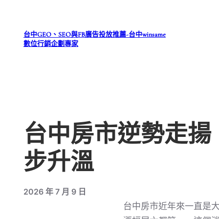
跳
至
台中GEO、SEO與FB廣告投放推薦-台中winsame
主
數位行銷企劃專家
要
內
容
台中房市逆勢走揚
步升溫
2026 年 7 月 9 日
台中房市近年來一直是