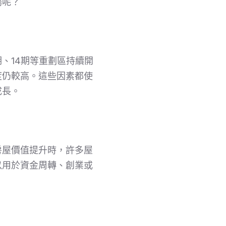
揚呢？
、14期等重劃區持續開
度仍較高。這些因素都使
成長。
房屋價值提升時，許多屋
以用於資金周轉、創業或