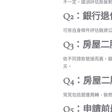
不一定。還須評估房屋
Q2：銀行
可依自身條件評估融資
Q3：房屋
依不同貸款管道而異，銀
天。
Q4：房屋
常見包括營運周轉、裝
Q5：申請