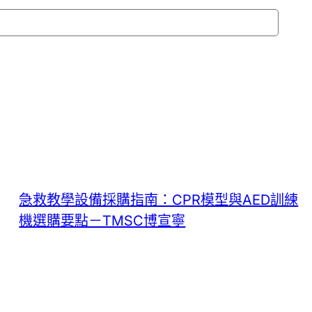
急救教學設備採購指南：CPR模型與AED訓練
機選購要點－TMSC博宣寧