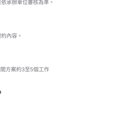
果依承辦單位審核為準。
契約內容。
間方案約3至5個工作
？