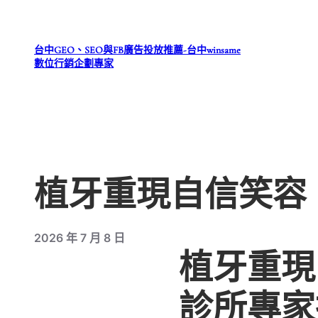
跳
至
台中GEO、SEO與FB廣告投放推薦-台中winsame
主
數位行銷企劃專家
要
內
容
植牙重現自信笑容
2026 年 7 月 8 日
植牙重現
診所專家