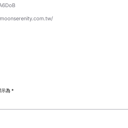
QA6DoB
onserenity.com.tw/
標示為
*