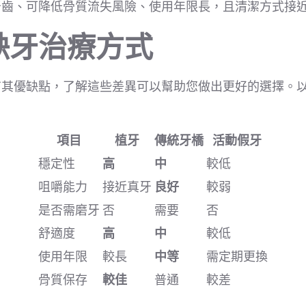
牙齒、可降低骨質流失風險、使用年限長，且清潔方式接
缺牙治療方式
有其優缺點，了解這些差異可以幫助您做出更好的選擇。
項目
植牙
傳統牙橋
活動假牙
穩定性
高
中
較低
咀嚼能力
接近真牙
良好
較弱
是否需磨牙
否
需要
否
舒適度
高
中
較低
使用年限
較長
中等
需定期更換
骨質保存
較佳
普通
較差