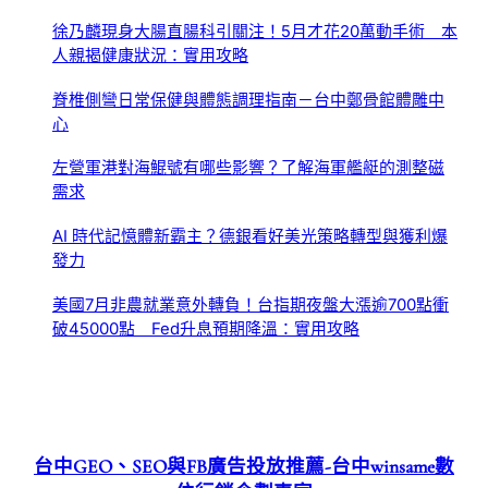
徐乃麟現身大腸直腸科引關注！5月才花20萬動手術 本
人親揭健康狀況：實用攻略
脊椎側彎日常保健與體態調理指南－台中鄭骨館體雕中
心
左營軍港對海鯤號有哪些影響？了解海軍艦艇的測整磁
需求
AI 時代記憶體新霸主？德銀看好美光策略轉型與獲利爆
發力
美國7月非農就業意外轉負！台指期夜盤大漲逾700點衝
破45000點 Fed升息預期降溫：實用攻略
台中GEO、SEO與FB廣告投放推薦-台中winsame數