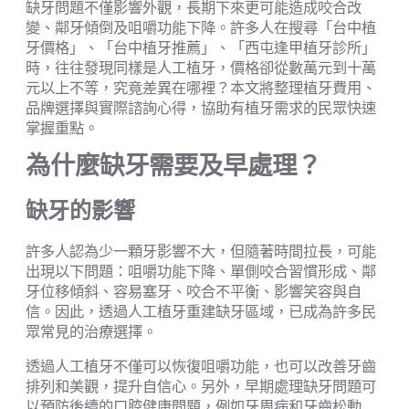
缺牙問題不僅影響外觀，長期下來更可能造成咬合改
變、鄰牙傾倒及咀嚼功能下降。許多人在搜尋「台中植
牙價格」、「台中植牙推薦」、「西屯逢甲植牙診所」
時，往往發現同樣是人工植牙，價格卻從數萬元到十萬
元以上不等，究竟差異在哪裡？本文將整理植牙費用、
品牌選擇與實際諮詢心得，協助有植牙需求的民眾快速
掌握重點。
為什麼缺牙需要及早處理？
缺牙的影響
許多人認為少一顆牙影響不大，但隨著時間拉長，可能
出現以下問題：咀嚼功能下降、單側咬合習慣形成、鄰
牙位移傾斜、容易塞牙、咬合不平衡、影響笑容與自
信。因此，透過人工植牙重建缺牙區域，已成為許多民
眾常見的治療選擇。
透過人工植牙不僅可以恢復咀嚼功能，也可以改善牙齒
排列和美觀，提升自信心。另外，早期處理缺牙問題可
以預防後續的口腔健康問題，例如牙周病和牙齒松動