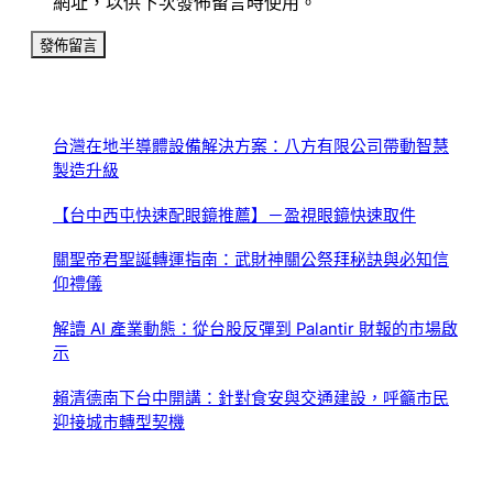
網址，以供下次發佈留言時使用。
台灣在地半導體設備解決方案：八方有限公司帶動智慧
製造升級
【台中西屯快速配眼鏡推薦】－盈視眼鏡快速取件
關聖帝君聖誕轉運指南：武財神關公祭拜秘訣與必知信
仰禮儀
解讀 AI 產業動態：從台股反彈到 Palantir 財報的市場啟
示
賴清德南下台中開講：針對食安與交通建設，呼籲市民
迎接城市轉型契機