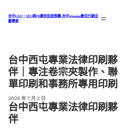
跳
至
台中GEO、SEO與FB廣告投放推薦-台中winsame數位行銷企
主
劃專家
要
內
容
台中西屯專業法律印刷夥
伴｜專注卷宗夾製作、聯
單印刷和事務所專用印刷
2026 年 7 月 2 日
台中西屯專業法律印刷夥
伴