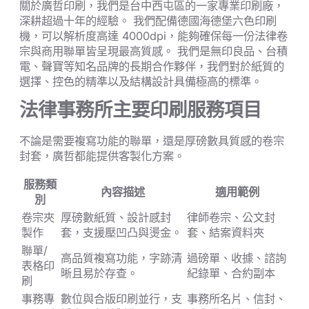
關於廣哲印刷，我們是台中西屯區的一家專業印刷廠，
深耕超過十年的經驗。 我們配備德國海德堡六色印刷
機，可以解析度高達 4000dpi，能夠確保每一份法律卷
宗與商用聯單皆呈現最高質感。 我們是無印良品、台積
電、聲寶等知名品牌的長期合作夥伴，我們對於紙質的
選擇、控色的精準以及結構設計具備極高的標準。
法律事務所主要印刷服務項目
不論是需要複寫功能的聯單，還是厚磅數具質感的卷宗
封套，廣哲都能提供客製化方案。
服務類
內容描述
適用範例
別
卷宗夾
厚磅數紙質、設計感封
律師卷宗、公文封
製作
套，支援壓凹凸與燙金。
套、結案資料夾
聯單/
高品質複寫功能，字跡清
過磅單、收據、諮詢
表格印
晰且易於存查。
紀錄單、合約副本
刷
事務專
數位與合版印刷並行，支
事務所名片、信封、