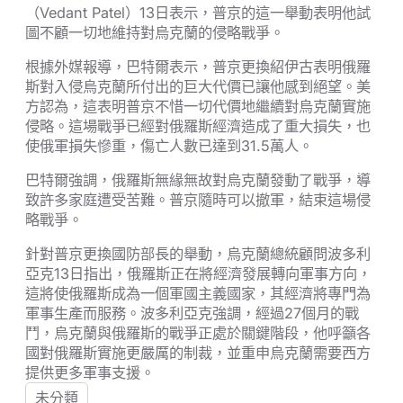
（Vedant Patel）13日表示，普京的這一舉動表明他試
圖不顧一切地維持對烏克蘭的侵略戰爭。
根據外媒報導，巴特爾表示，普京更換紹伊古表明俄羅
斯對入侵烏克蘭所付出的巨大代價已讓他感到絕望。美
方認為，這表明普京不惜一切代價地繼續對烏克蘭實施
侵略。這場戰爭已經對俄羅斯經濟造成了重大損失，也
使俄軍損失慘重，傷亡人數已達到31.5萬人。
巴特爾強調，俄羅斯無緣無故對烏克蘭發動了戰爭，導
致許多家庭遭受苦難。普京隨時可以撤軍，結束這場侵
略戰爭。
針對普京更換國防部長的舉動，烏克蘭總統顧問波多利
亞克13日指出，俄羅斯正在將經濟發展轉向軍事方向，
這將使俄羅斯成為一個軍國主義國家，其經濟將專門為
軍事生產而服務。波多利亞克強調，經過27個月的戰
鬥，烏克蘭與俄羅斯的戰爭正處於關鍵階段，他呼籲各
國對俄羅斯實施更嚴厲的制裁，並重申烏克蘭需要西方
提供更多軍事支援。
未分類