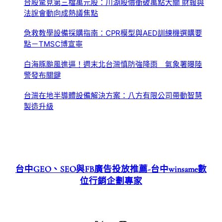
台股驚見第三檔萬元股：川湖股價衝破萬點大關 財報與
法說會動向成熱議焦點
急救教學設備採購指南：CPR模型與AED訓練機選購要
點－TMSC博宣寧
白海豚颱風進逼！週末北台灣慎防強降雨 氣象署曝陸
警發布關鍵
台灣在地半導體設備解決方案：八方有限公司帶動智慧
製造升級
台中GEO、SEO與FB廣告投放推薦-台中winsame數
位行銷企劃專家