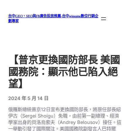
跳
至
台中GEO、SEO與FB廣告投放推薦-台中winsame數位行銷企
主
劃專家
要
內
容
【普京更換國防部長 美國
國務院：顯示他已陷入絕
望】
2024 年 5 月 14 日
俄羅斯總統普京12日宣布更換國防部長，將原任部長紹
伊古（Sergei Shoigu）免職，由前第一副總理、經濟
學家出身的貝洛烏索夫（Andrey Belousov）接任。這
一舉動引發了國際關注。美國國務院副發言人巴特爾