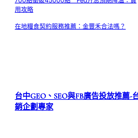
700點衝破45000點 Fed升息預期降溫：實
用攻略
在地糧食契約服務推薦：金豐禾合法嗎？
台中GEO、SEO與FB廣告投放推薦-台
銷企劃專家