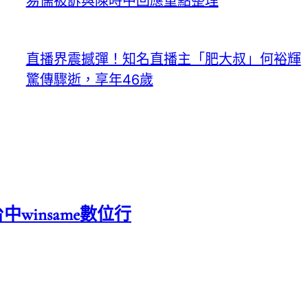
易儒被訴與陳時中回應重點整理
直播界震撼彈！知名直播主「肥大叔」何裕輝
驚傳驟逝，享年46歲
中winsame數位行