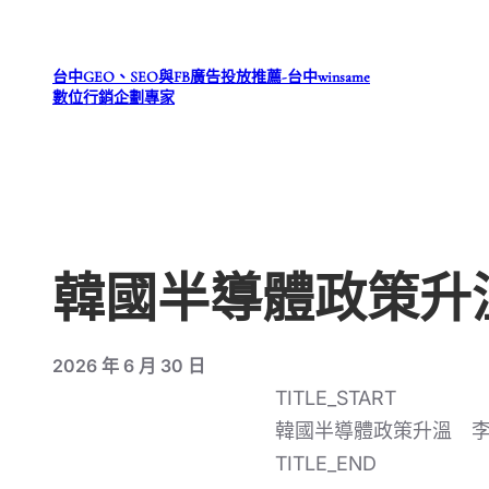
跳
至
台中GEO、SEO與FB廣告投放推薦-台中winsame
主
數位行銷企劃專家
要
內
容
韓國半導體政策升
2026 年 6 月 30 日
TITLE_START
韓國半導體政策升溫 
TITLE_END