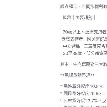
調查顯示，不同族群對
| 族群 | 主要趨勢 |
| — | — |
| 70歲以上、泛綠支持者
|泛藍支持者 | 國民黨好
| 中立選民 | 三黨反感皆
| 30至39歲、部分都會
其中，中立選民對三大
**民調重點整理**
* 民進黨好感度40.8
* 國民黨好感度29.9
* 民眾黨好感23.7%，