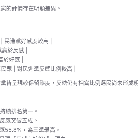
政黨的評價存在明顯差異。
 | 民進黨好感度較高 |
感高於反感 |
高於好感 |
區民眾 | 對民進黨反感比例較高 |
政黨皆呈現較保留態度，反映仍有相當比例選民尚未形成
%，持續排名第一。
%，反感突破五成。
反感55.8%，為三黨最高。