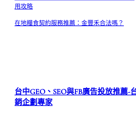
用攻略
在地糧食契約服務推薦：金豐禾合法嗎？
台中GEO、SEO與FB廣告投放推薦-台
銷企劃專家