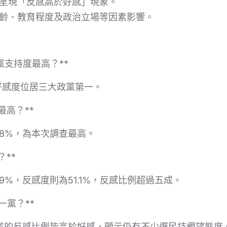
皆呈現「反感高於好感」現象。
年齡、教育程度及政治立場等因素影響。
黨支持度最高？**
的好感度位居三大政黨第一。
最高？**
.8%，為本次調查最高。
？**
.9%，反感度則為51.1%，反感比例超過五成。
一黨？**
黨的反感比例皆高於好感，顯示仍有不少選民持觀望態度