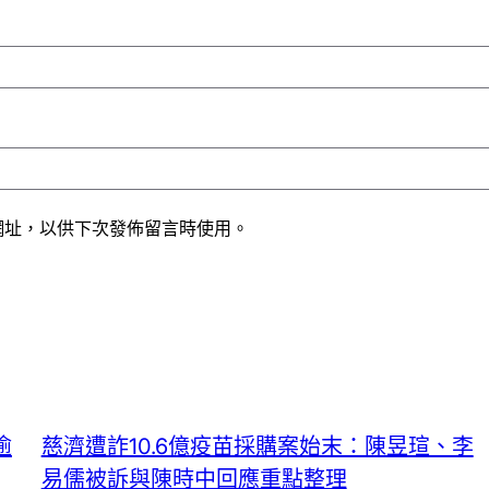
網址，以供下次發佈留言時使用。
逾
慈濟遭詐10.6億疫苗採購案始末：陳昱瑄、李
易儒被訴與陳時中回應重點整理