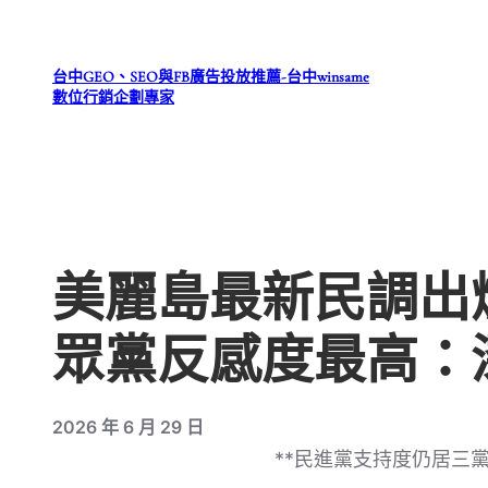
跳
至
台中GEO、SEO與FB廣告投放推薦-台中winsame
主
數位行銷企劃專家
要
內
容
美麗島最新民調出爐
眾黨反感度最高：
2026 年 6 月 29 日
**民進黨支持度仍居三