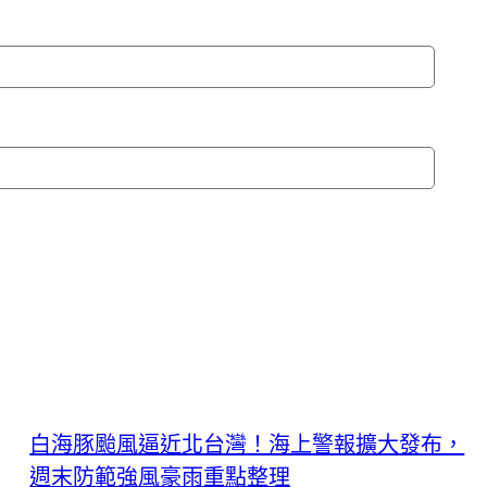
白海豚颱風逼近北台灣！海上警報擴大發布，
週末防範強風豪雨重點整理