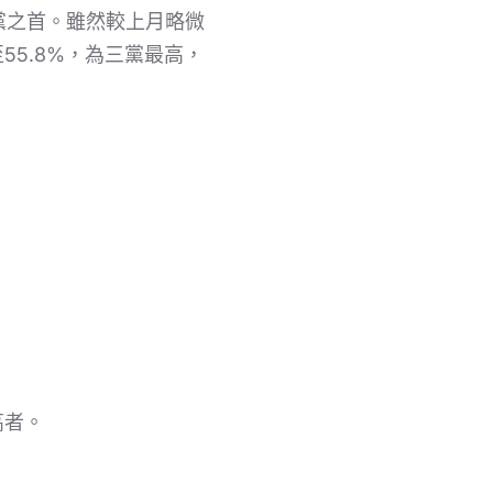
黨之首。雖然較上月略微
5.8%，為三黨最高，
高者。