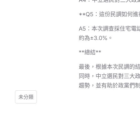
**Q5：這份民調如何進
A5：本次調查採住宅電
約為±3.0%。
**總結**
最後，根據本次民調的
同時，中立選民對三大
趨勢，並有助於政黨們
未分類