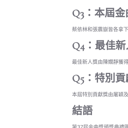
Q3：本屆
蔡依林和張震嶽皆各拿
Q4：最佳
最佳新人獎由陳嫺靜獲
Q5：特別
本屆特別貢獻獎由屠穎
結語
第37屆金曲獎頒獎典禮