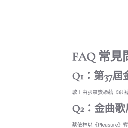
FAQ 常見
Q1：第37
歌王由張震嶽憑藉《跟
Q2：金曲
蔡依林以《Pleasure