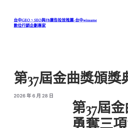
跳
至
台中GEO、SEO與FB廣告投放推薦-台中winsame
主
數位行銷企劃專家
要
內
容
第37屆金曲獎頒
2026 年 6 月 28 日
第37屆
勇奪三項