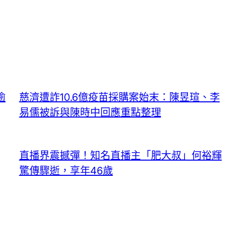
逾
慈濟遭詐10.6億疫苗採購案始末：陳昱瑄、李
易儒被訴與陳時中回應重點整理
直播界震撼彈！知名直播主「肥大叔」何裕輝
驚傳驟逝，享年46歲