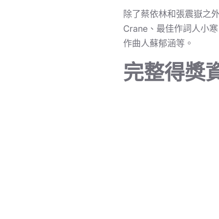
除了蔡依林和張震嶽之外
Crane、最佳作詞人小
作曲人蘇郁涵等。
完整得獎