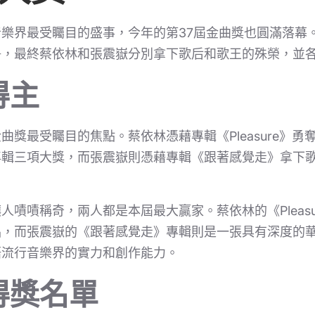
樂界最受矚目的盛事，今年的第37屆金曲獎也圓滿落幕
爭，最終蔡依林和張震嶽分別拿下歌后和歌王的殊榮，並
得主
曲獎最受矚目的焦點。蔡依林憑藉專輯《Pleasure》
專輯三項大獎，而張震嶽則憑藉專輯《跟著感覺走》拿下
人嘖嘖稱奇，兩人都是本屆最大贏家。蔡依林的《Pleas
品，而張震嶽的《跟著感覺走》專輯則是一張具有深度的
語流行音樂界的實力和創作能力。
得獎名單