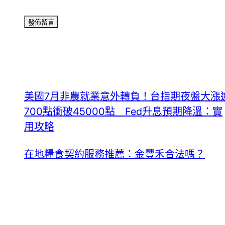
美國7月非農就業意外轉負！台指期夜盤大漲
700點衝破45000點 Fed升息預期降溫：實
用攻略
在地糧食契約服務推薦：金豐禾合法嗎？