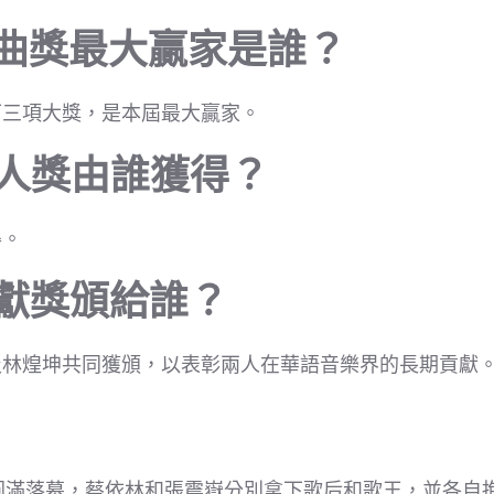
金曲獎最大贏家是誰？
下三項大獎，是本屆最大贏家。
新人獎由誰獲得？
得。
貢獻獎頒給誰？
及林煌坤共同獲頒，以表彰兩人在華語音樂界的長期貢獻
圓滿落幕，蔡依林和張震嶽分別拿下歌后和歌王，並各自