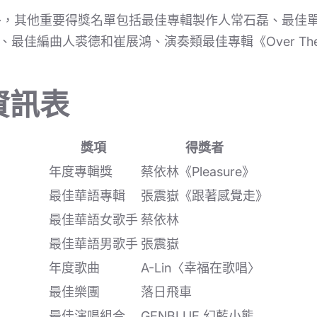
，其他重要得獎名單包括最佳專輯製作人常石磊、最佳單曲製
寒、最佳編曲人裘德和崔展鴻、演奏類最佳專輯《Over The
資訊表
獎項
得獎者
年度專輯獎
蔡依林《Pleasure》
最佳華語專輯
張震嶽《跟著感覺走》
最佳華語女歌手
蔡依林
最佳華語男歌手
張震嶽
年度歌曲
A-Lin〈幸福在歌唱〉
最佳樂團
落日飛車
最佳演唱組合
GENBLUE 幻藍小熊