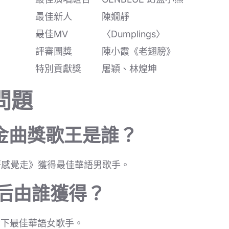
最佳新人
陳嫺靜
最佳MV
〈Dumplings〉
評審團獎
陳小霞《老翅膀》
特別貢獻獎
屠穎、林煌坤
問題
屆金曲獎歌王是誰？
著感覺走》獲得最佳華語男歌手。
歌后由誰獲得？
》奪下最佳華語女歌手。