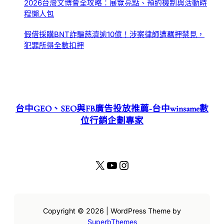
2026台灣文博會全攻略：展覽亮點、預約機制與活動時
程懶人包
假借採購BNT詐騙慈濟逾10億！涉案律師遭羈押禁見，
犯罪所得全數扣押
台中GEO、SEO與FB廣告投放推薦-台中winsame數
位行銷企劃專家
X
YouTube
Instagram
Copyright © 2026 | WordPress Theme by
SuperbThemes