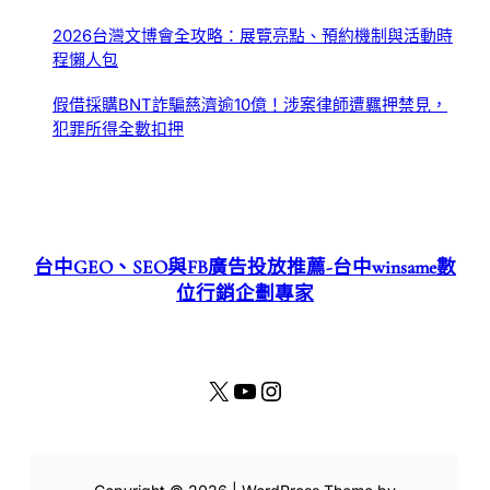
2026台灣文博會全攻略：展覽亮點、預約機制與活動時
程懶人包
假借採購BNT詐騙慈濟逾10億！涉案律師遭羈押禁見，
犯罪所得全數扣押
台中GEO、SEO與FB廣告投放推薦-台中winsame數
位行銷企劃專家
X
YouTube
Instagram