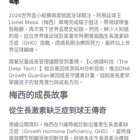
峰
2026世界盃小組賽再度掀起全球關注，阿根廷球王
Lionel Messi（梅西）單場完成帽子戲法，帶領球隊強
勢取勝，再次寫下世界盃歷史紀錄。然而，鮮少人知道
的是，這位世界級足球巨星童年時期曾面臨生長激素缺
乏症（GHD）挑戰，透過長期治療與努力，最終站上世
界足球巔峰。
隨著兒童成長管理議題受到重視，【心迪譜科技（The
Deep Tech）】結合基因檢測與AI分析技術，推出DNA
Growth Guardian基因成長守護者計畫，協助家長更早
掌握孩子的發育潛力與成長方向。
梅西的成長故事
從生長激素缺乏症到球王傳奇
根據公開資料，梅西在11歲時被診斷出罹患生長激素缺
乏症（Growth Hormone Deficiency, GHD），當時身
高與體型明顯落後同齡孩童。經過多年生長激素治療與