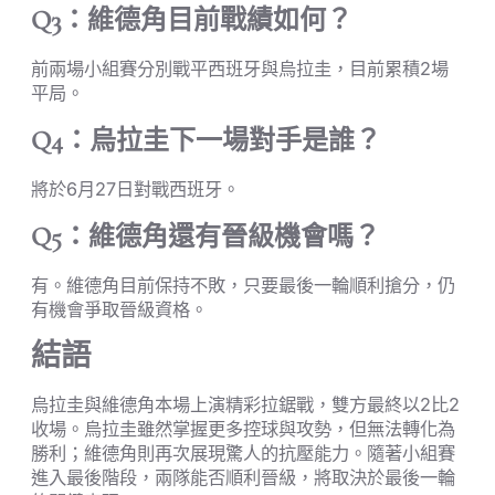
Q3：維德角目前戰績如何？
前兩場小組賽分別戰平西班牙與烏拉圭，目前累積2場
平局。
Q4：烏拉圭下一場對手是誰？
將於6月27日對戰西班牙。
Q5：維德角還有晉級機會嗎？
有。維德角目前保持不敗，只要最後一輪順利搶分，仍
有機會爭取晉級資格。
結語
烏拉圭與維德角本場上演精彩拉鋸戰，雙方最終以2比2
收場。烏拉圭雖然掌握更多控球與攻勢，但無法轉化為
勝利；維德角則再次展現驚人的抗壓能力。隨著小組賽
進入最後階段，兩隊能否順利晉級，將取決於最後一輪