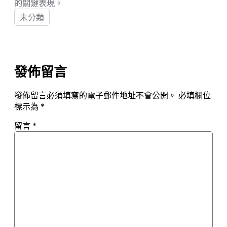
的關鍵表現。
未分類
發佈留言
發佈留言必須填寫的電子郵件地址不會公開。
必填欄位
標示為
*
留言
*