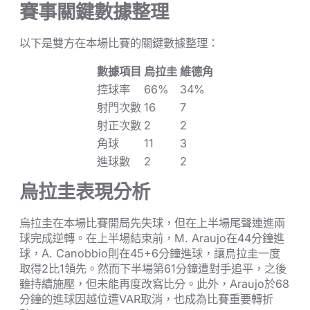
賽事關鍵數據整理
以下是雙方在本場比賽的關鍵數據整理：
數據項目
烏拉圭
維德角
控球率
66%
34%
射門次數
16
7
射正次數
2
2
角球
11
3
進球數
2
2
烏拉圭表現分析
烏拉圭在本場比賽開局先失球，但在上半場尾聲連進兩
球完成逆轉。在上半場結束前，M. Araujo在44分鐘進
球，A. Canobbio則在45+6分鐘進球，讓烏拉圭一度
取得2比1領先。然而下半場第61分鐘遭對手追平，之後
雖持續施壓，但未能再度改寫比分。此外，Araujo於68
分鐘的進球因越位遭VAR取消，也成為比賽重要轉折