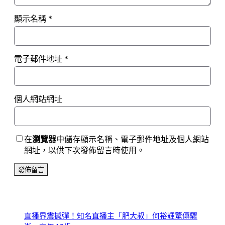
顯示名稱
*
電子郵件地址
*
個人網站網址
在
瀏覽器
中儲存顯示名稱、電子郵件地址及個人網站
網址，以供下次發佈留言時使用。
直播界震撼彈！知名直播主「肥大叔」何裕輝驚傳驟