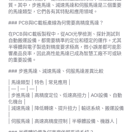
質。其中，步進馬達、減速馬達和伺服馬達是三個重要
的馬達類型，它們各有其特點和應用領域。
### PCB與IC載板產線為何需要高精度馬達？
在PCB與IC載板製程中，從AOI光學檢測、探針測試到
自動搬運設備，都需要精準的定位和穩定的運作。尤其
半導體與電子製造對精度要求極高，微小誤差都可能影
響產品良率，因此高性能馬達已成為智慧工廠不可或缺
的重要設備。
### 步進馬達、減速馬達、伺服馬達差異比較
| 馬達類型 | 特色 | 常見應用 |
| — | — | — |
| 步進馬達 | 高精度定位、低速高扭力 | AOI設備、自動
化機台 |
| 減速馬達 | 降低轉速、提升扭力 | 輸送系統、搬運設備
|
| 伺服馬達 | 高速高精度控制 | 半導體設備、機器人 |