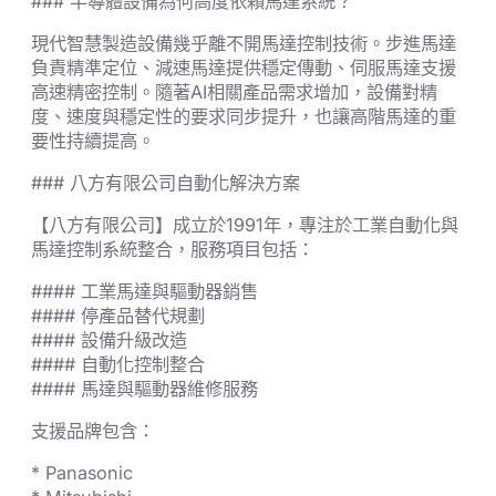
### 半導體設備為何高度依賴馬達系統？
現代智慧製造設備幾乎離不開馬達控制技術。步進馬達
負責精準定位、減速馬達提供穩定傳動、伺服馬達支援
高速精密控制。隨著AI相關產品需求增加，設備對精
度、速度與穩定性的要求同步提升，也讓高階馬達的重
要性持續提高。
### 八方有限公司自動化解決方案
【八方有限公司】成立於1991年，專注於工業自動化與
馬達控制系統整合，服務項目包括：
#### 工業馬達與驅動器銷售
#### 停產品替代規劃
#### 設備升級改造
#### 自動化控制整合
#### 馬達與驅動器維修服務
支援品牌包含：
* Panasonic