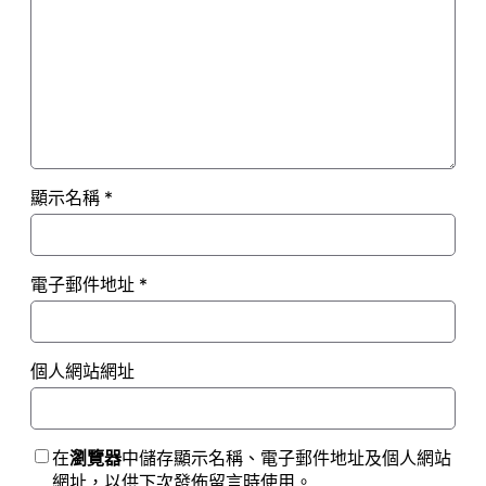
顯示名稱
*
電子郵件地址
*
個人網站網址
在
瀏覽器
中儲存顯示名稱、電子郵件地址及個人網站
網址，以供下次發佈留言時使用。