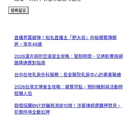
直播界震撼彈！知名直播主「肥大叔」何裕輝驚傳驟
逝，享年46歲
2026漢光與防空演習全攻略：管制時間、交通影響與網
路降速應對指南
台中在地乳房外科服務：長安醫院乳房中心的專業醫療
2026台灣文博會全攻略：展覽亮點、預約機制與活動時
程懶人包
假借採購BNT詐騙慈濟逾10億！涉案律師遭羈押禁見，
犯罪所得全數扣押