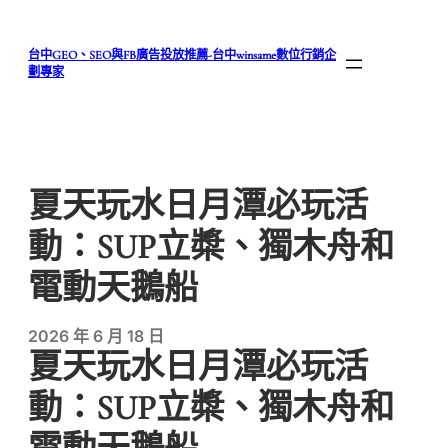
跳
至
台中GEO、SEO與FB廣告投放推薦-台中winsame數位行銷企
主
劃專家
要
內
容
夏天玩水日月潭必玩活
動：SUP立槳、獨木舟和
電動天鵝船
2026 年 6 月 18 日
夏天玩水日月潭必玩活
動：SUP立槳、獨木舟和