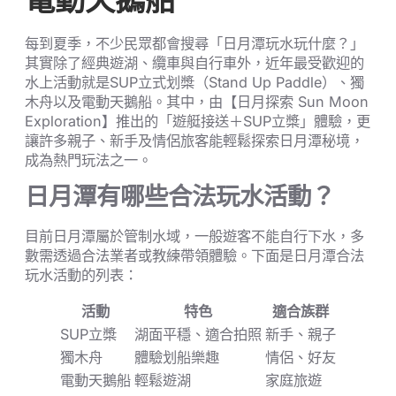
電動天鵝船
每到夏季，不少民眾都會搜尋「日月潭玩水玩什麼？」
其實除了經典遊湖、纜車與自行車外，近年最受歡迎的
水上活動就是SUP立式划槳（Stand Up Paddle）、獨
木舟以及電動天鵝船。其中，由【日月探索 Sun Moon
Exploration】推出的「遊艇接送＋SUP立槳」體驗，更
讓許多親子、新手及情侶旅客能輕鬆探索日月潭秘境，
成為熱門玩法之一。
日月潭有哪些合法玩水活動？
目前日月潭屬於管制水域，一般遊客不能自行下水，多
數需透過合法業者或教練帶領體驗。下面是日月潭合法
玩水活動的列表：
活動
特色
適合族群
SUP立槳
湖面平穩、適合拍照
新手、親子
獨木舟
體驗划船樂趣
情侶、好友
電動天鵝船
輕鬆遊湖
家庭旅遊