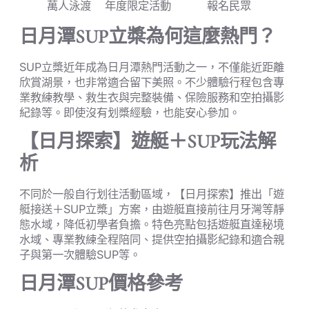
萬人泳渡
年度限定活動
報名民眾
日月潭SUP立槳為何這麼熱門？
SUP立槳近年成為日月潭熱門活動之一，不僅能近距離
欣賞湖景，也非常適合留下美照。不少體驗行程包含專
業教練教學、救生衣與完整裝備、保險服務和空拍攝影
紀錄等。即使沒有划槳經驗，也能安心參加。
【日月探索】遊艇＋SUP玩法解
析
不同於一般自行划往活動區域，【日月探索】推出「遊
艇接送＋SUP立槳」方案，由遊艇直接前往月牙灣等靜
態水域，降低初學者負擔。特色亮點包括遊艇直達秘境
水域、專業教練全程陪同、提供空拍攝影紀錄和適合親
子與第一次體驗SUP等。
日月潭SUP價格參考