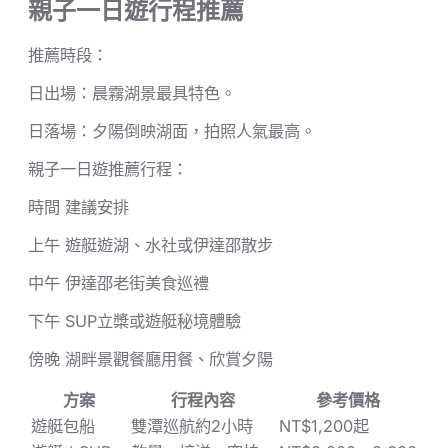
親子一日遊行程推薦
推薦時段：
日出場：晨霧湖景最具特色。
日落場：夕陽倒映湖面，拍照人氣最高。
親子一日遊推薦行程：
時間 建議安排
上午 遊艇遊湖、水社或伊達邵散步
中午 伊達邵老街美食巡禮
下午 SUP立槳或遊艇秘境體驗
傍晚 湖畔景觀餐廳用餐、欣賞夕陽
方案
行程內容
參考價格
遊艇包船
雙潭巡航約2小時
NT$1,200起