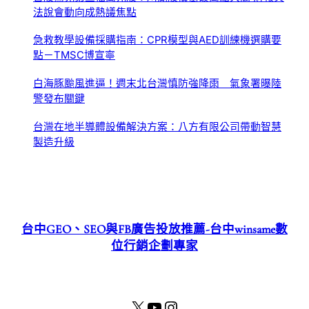
法說會動向成熱議焦點
急救教學設備採購指南：CPR模型與AED訓練機選購要
點－TMSC博宣寧
白海豚颱風進逼！週末北台灣慎防強降雨 氣象署曝陸
警發布關鍵
台灣在地半導體設備解決方案：八方有限公司帶動智慧
製造升級
台中GEO、SEO與FB廣告投放推薦-台中winsame數
位行銷企劃專家
X
YouTube
Instagram