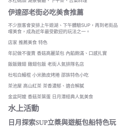
水社碼頭 湖景餐廳、下午茶、合菜料理
伊達邵老街必吃美食推薦
不少旅客會安排上午遊湖、下午體驗SUP，再到老街品
嚐美食，成為近年最受歡迎的玩法之一。
店家 推薦美食 特色
年記做不復賣 香菇高麗菜包 內餡飽滿、口感扎實
飯飯雞翅 雞翅包飯 老街人氣排隊名店
杜啦白鰻棍 小米脆皮烤捲 邵族特色小吃
茶池屋 高山紅茶 茶香濃郁、適合解膩
金盆阿嬤 香菇茶葉蛋 日月潭經典人氣美食
水上活動
日月探索SUP立槳與遊艇包船特色玩