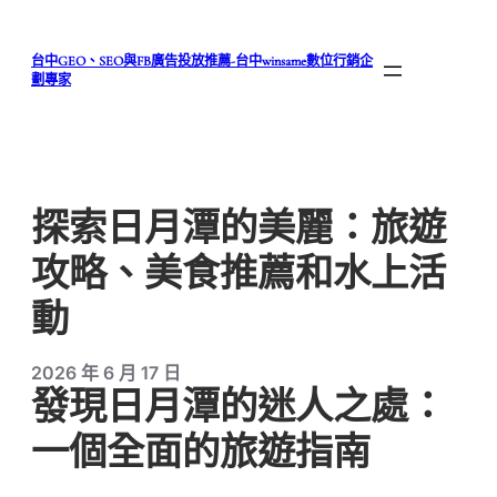
跳
至
台中GEO、SEO與FB廣告投放推薦-台中winsame數位行銷企
主
劃專家
要
內
容
探索日月潭的美麗：旅遊
攻略、美食推薦和水上活
動
2026 年 6 月 17 日
發現日月潭的迷人之處：
一個全面的旅遊指南