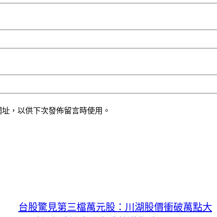
網址，以供下次發佈留言時使用。
台股驚見第三檔萬元股：川湖股價衝破萬點大