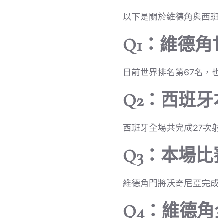
以下是關於維德角與西
Q1：維德
目前世界排名第67名，
Q2：西班
西班牙全場共完成27次
Q3：本場
維德角門將沃奇尼亞完成
Q4：維德