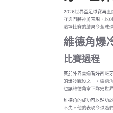
2026世界盃足球賽再
守與門將神勇表現，以0
這場比賽的結果令全球
維德角爆
比賽過程
賽前外界普遍看好西班
的爆冷戰役之一。維德角
也讓維德角拿下隊史世
維德角的成功可以歸功
不失。他的表現令球迷