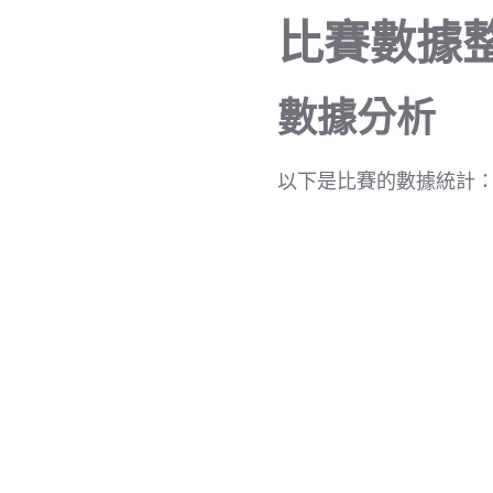
比賽數據
數據分析
以下是比賽的數據統計