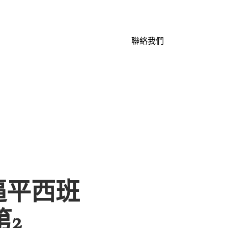
聯絡我們
逼平西班
2