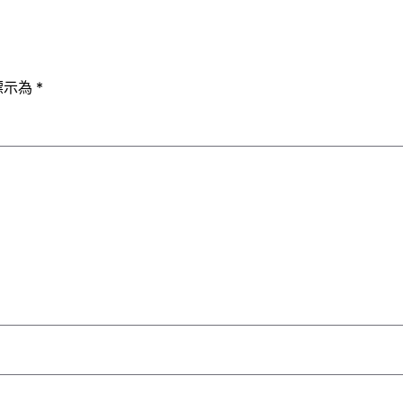
標示為
*