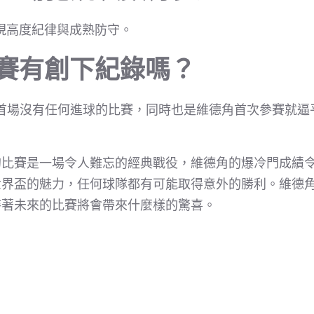
現高度紀律與成熟防守。
比賽有創下紀錄嗎？
賽首場沒有任何進球的比賽，同時也是維德角首次參賽就逼
的比賽是一場令人難忘的經典戰役，維德角的爆冷門成績
世界盃的魅力，任何球隊都有可能取得意外的勝利。維德
待著未來的比賽將會帶來什麼樣的驚喜。