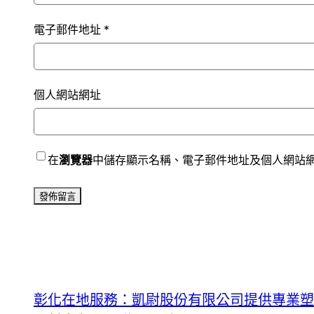
電子郵件地址
*
個人網站網址
在
瀏覽器
中儲存顯示名稱、電子郵件地址及個人網站
彰化在地服務：凱尉股份有限公司提供專業塑