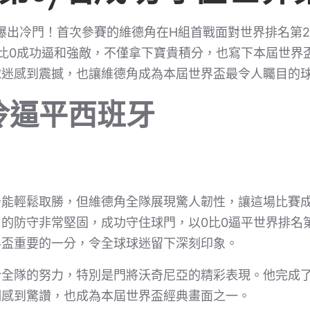
度爆出冷門！首次參賽的維德角在H組首戰面對世界排名第
比0成功逼和強敵，不僅拿下寶貴積分，也寫下本屆世界
球迷感到震撼，也讓維德角成為本屆世界盃最令人矚目的
冷逼平西班牙
牙能輕鬆取勝，但維德角全隊展現驚人韌性，讓這場比賽
的防守非常堅固，成功守住球門，以0比0逼平世界排名
界盃重要的一分，令全球球迷留下深刻印象。
於全隊的努力，特別是門將沃奇尼亞的精彩表現。他完成了
們感到驚讚，也成為本屆世界盃經典畫面之一。