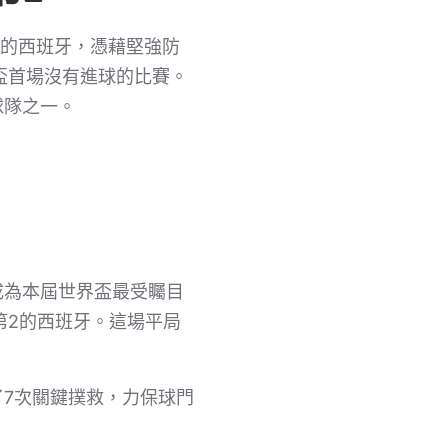
2的西班牙，憑藉堅強防
盃首場沒有進球的比賽。
球隊之一。
成為本屆世界盃最受矚目
第2的西班牙。這場平局
7次關鍵撲救，力保球門