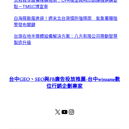
急救教學設備採購指南：CPR模型與AED訓練機選購要
點－TMSC博宣寧
白海豚颱風進逼！週末北台灣慎防強降雨 氣象署曝陸
警發布關鍵
台灣在地半導體設備解決方案：八方有限公司帶動智慧
製造升級
台中GEO、SEO與FB廣告投放推薦-台中winsame數
位行銷企劃專家
X
YouTube
Instagram