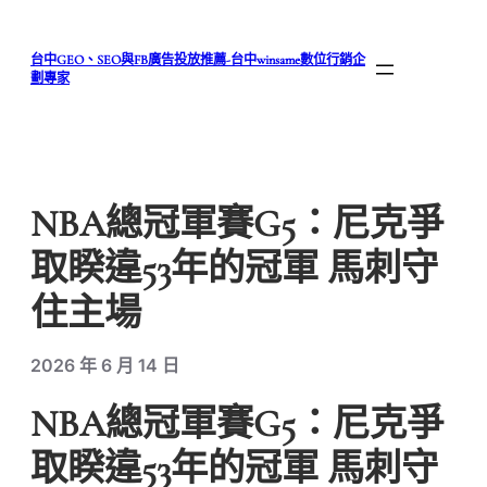
跳
至
台中GEO、SEO與FB廣告投放推薦-台中winsame數位行銷企
主
劃專家
要
內
容
NBA總冠軍賽G5：尼克爭
取睽違53年的冠軍 馬刺守
住主場
2026 年 6 月 14 日
NBA總冠軍賽G5：尼克爭
取睽違53年的冠軍 馬刺守