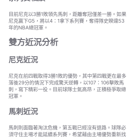
目前尼克以3勝1敗領先馬刺，距離奪冠僅差一勝。如果
尼克贏下G5，將以4：1拿下系列賽，奪得隊史睽違53
年的NBA總冠軍。
雙方近況分析
尼克近況
尼克在前四戰取得3勝1敗的優勢，其中第四戰更在最多
落後29分的情況下完成驚天逆轉，以107：106擊敗馬
刺，寫下精彩一役。目前球隊士氣高昂，正積極爭取總
冠軍。
馬刺近況
馬刺則面臨著淘汰危機，第五戰已經沒有退路。球隊必
須守住主場才能延續系列賽，希望藉由主場優勢重新找