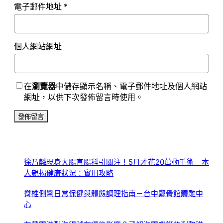
電子郵件地址
*
個人網站網址
在
瀏覽器
中儲存顯示名稱、電子郵件地址及個人網站
網址，以供下次發佈留言時使用。
徐乃麟現身大腸直腸科引關注！5月才花20萬動手術 本
人親揭健康狀況：實用攻略
脊椎側彎日常保健與體態調理指南－台中鄭骨館體雕中
心