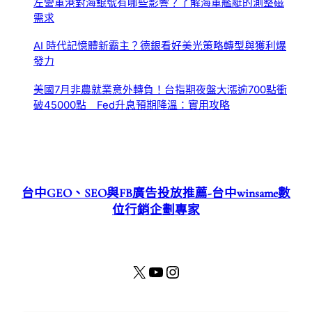
左營軍港對海鯤號有哪些影響？了解海軍艦艇的測整磁
需求
AI 時代記憶體新霸主？德銀看好美光策略轉型與獲利爆
發力
美國7月非農就業意外轉負！台指期夜盤大漲逾700點衝
破45000點 Fed升息預期降溫：實用攻略
台中GEO、SEO與FB廣告投放推薦-台中winsame數
位行銷企劃專家
X
YouTube
Instagram