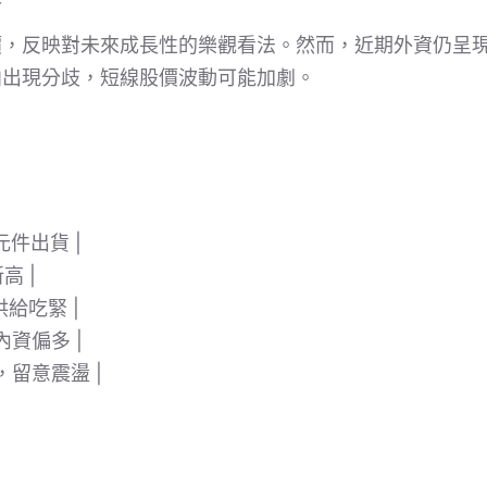
價，反映對未來成長性的樂觀看法。然而，近期外資仍呈
向出現分歧，短線股價波動可能加劇。
元件出貨 |
高 |
供給吃緊 |
內資偏多 |
，留意震盪 |