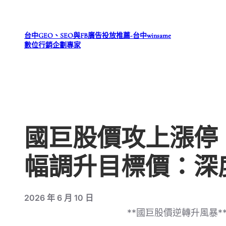
跳
至
台中GEO、SEO與FB廣告投放推薦-台中winsame
主
數位行銷企劃專家
要
內
容
國巨股價攻上漲停
幅調升目標價：深
2026 年 6 月 10 日
**國巨股價逆轉升風暴*