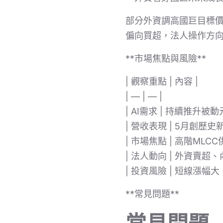
部分外資調高國巨目標
偏向買超，法人操作方
**市場焦點與風險**
| 觀察重點 | 內容 |
| — | — |
| AI需求 | 持續推升被動
| 營收表現 | 5月創歷史新
| 市場焦點 | 高階MLCC
| 法人動向 | 外資賣超、
| 投資風險 | 短線漲幅大
**常見問題**