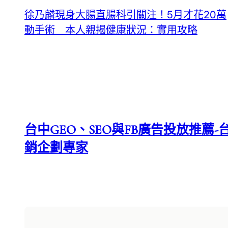
徐乃麟現身大腸直腸科引關注！5月才花20萬
動手術 本人親揭健康狀況：實用攻略
台中GEO、SEO與FB廣告投放推薦-台
銷企劃專家