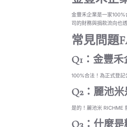
金豐禾企業是一家100
司的財務與捐款流向也
常見問題F
Q1：金豐
100%合法！為正式登
Q2：麗池
是的！麗池米 RICHM
Q3：什麼