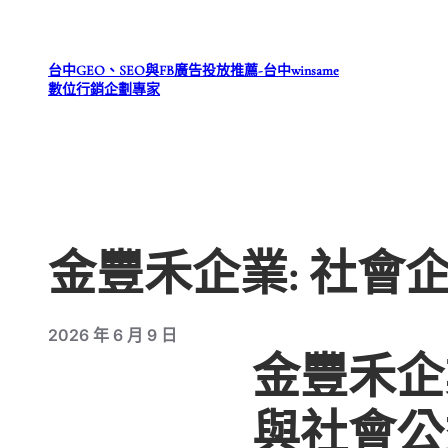
跳
至
台中GEO、SEO與FB廣告投放推薦-台中winsame
主
數位行銷企劃專家
要
內
容
金豐禾企業: 社
2026 年 6 月 9 日
金豐禾企
與社會公