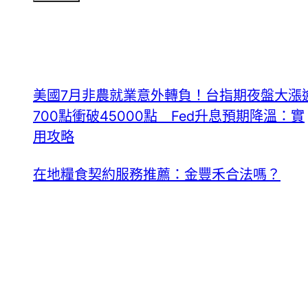
美國7月非農就業意外轉負！台指期夜盤大漲
700點衝破45000點 Fed升息預期降溫：實
用攻略
在地糧食契約服務推薦：金豐禾合法嗎？