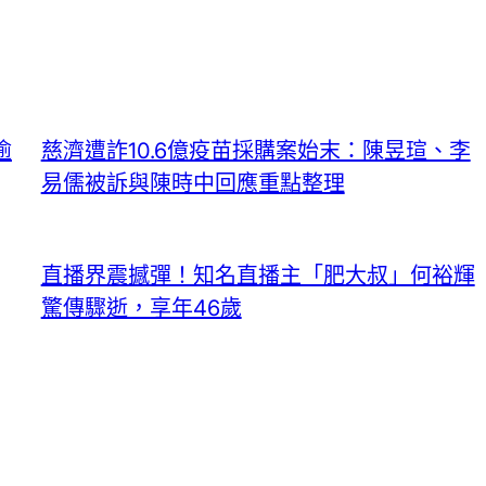
逾
慈濟遭詐10.6億疫苗採購案始末：陳昱瑄、李
易儒被訴與陳時中回應重點整理
直播界震撼彈！知名直播主「肥大叔」何裕輝
驚傳驟逝，享年46歲