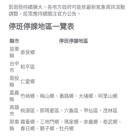
若雨勢持續擴大，各地方政府可能依最新氣象資訊滾動
調整，民眾應持續關注官方公告。
停班停課地區一覽表
縣市
停班停課地區
苗栗
泰安鄉
縣
台中
和平區
市
南投
仁愛鄉
縣
嘉義
竹崎鄉、梅山鄉、番路鄉、大埔鄉、阿里山鄉
縣
高雄
桃源區、那瑪夏區、六龜區、甲仙區、茂林區
市
屏東
霧臺鄉、三地門鄉、瑪家鄉、來義鄉、泰武鄉、
縣
春日鄉、獅子鄉、牡丹鄉