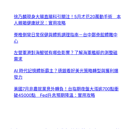
徐乃麟現身大腸直腸科引關注！5月才花20萬動手術 本
人親揭健康狀況：實用攻略
脊椎側彎日常保健與體態調理指南－台中鄭骨館體雕中
心
左營軍港對海鯤號有哪些影響？了解海軍艦艇的測整磁
需求
AI 時代記憶體新霸主？德銀看好美光策略轉型與獲利爆
發力
美國7月非農就業意外轉負！台指期夜盤大漲逾700點衝
破45000點 Fed升息預期降溫：實用攻略