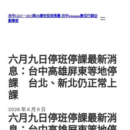
跳
至
台中GEO、SEO與FB廣告投放推薦-台中winsame數位行銷企
主
劃專家
要
內
容
六月九日停班停課最新消
息：台中高雄屏東等地停
課 台北、新北仍正常上
課
2026 年 6 月 9 日
六月九日停班停課最新消