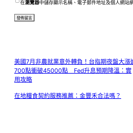
在
瀏覽器
中儲存顯示名稱、電子郵件地址及個人網站
美國7月非農就業意外轉負！台指期夜盤大漲
700點衝破45000點 Fed升息預期降溫：實
用攻略
在地糧食契約服務推薦：金豐禾合法嗎？