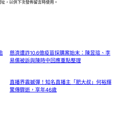
網址，以供下次發佈留言時使用。
逾
慈濟遭詐10.6億疫苗採購案始末：陳昱瑄、李
易儒被訴與陳時中回應重點整理
直播界震撼彈！知名直播主「肥大叔」何裕輝
驚傳驟逝，享年46歲