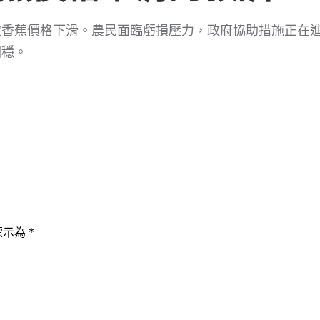
致香蕉價格下滑。農民面臨虧損壓力，政府協助措施正在
回穩。
標示為
*