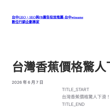
跳
至
台中GEO、SEO與FB廣告投放推薦-台中winsame
主
數位行銷企劃專家
要
內
容
台灣香蕉價格驚人
2026 年 6 月 7 日
TITLE_START
台灣香蕉價格驚人下滑
TITLE_END