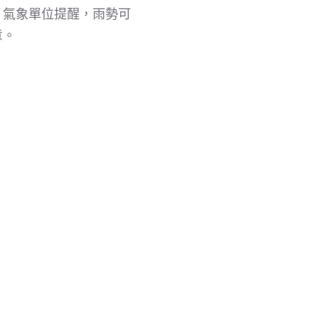
。氣象單位提醒，雨勢可
意。