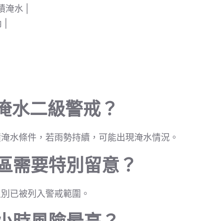
積淹水 |
 |
是淹水二級警戒？
積淹水條件，若雨勢持續，可能出現淹水情況。
地區需要特別留意？
里別已被列入警戒範圍。