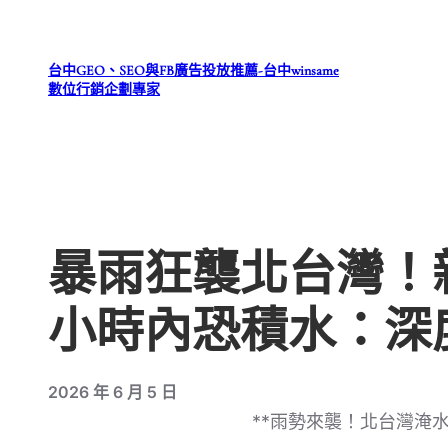
跳
至
台中GEO、SEO與FB廣告投放推薦-台中winsame
主
數位行銷企劃專家
要
內
容
暴雨狂襲北台灣！
小時內恐積水：深
2026 年 6 月 5 日
**雨勢來襲！北台灣淹水