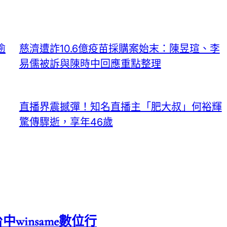
逾
慈濟遭詐10.6億疫苗採購案始末：陳昱瑄、李
易儒被訴與陳時中回應重點整理
直播界震撼彈！知名直播主「肥大叔」何裕輝
驚傳驟逝，享年46歲
中winsame數位行