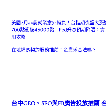
美國7月非農就業意外轉負！台指期夜盤大漲
700點衝破45000點 Fed升息預期降溫：實
用攻略
在地糧食契約服務推薦：金豐禾合法嗎？
台中GEO、SEO與FB廣告投放推薦-台