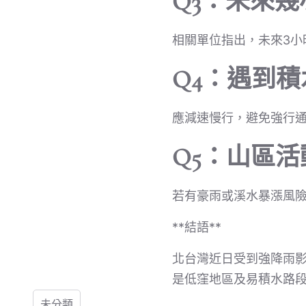
Q3：未來
相關單位指出，未來3小
Q4：遇到
應減速慢行，避免強行
Q5：山區
若有豪雨或溪水暴漲風
**結語**
北台灣近日受到強降雨
是低窪地區及易積水路
未分類