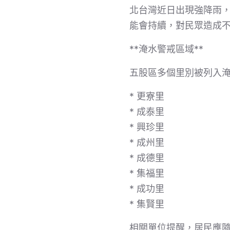
北台灣近日出現強降雨
能會持續，對民眾造成
**淹水警戒區域**
五股區多個里別被列入
* 更寮里
* 成泰里
* 興珍里
* 成州里
* 成德里
* 集福里
* 成功里
* 集賢里
相關單位提醒，居民應