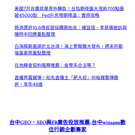
美國7月非農就業意外轉負！台指期夜盤大漲逾700點衝
破45000點 Fed升息預期降溫：實用攻略
慈濟遭詐10.6億疫苗採購案始末：陳昱瑄、李易儒被訴與
陳時中回應重點整理
白海豚颱風逼近北台灣！海上警報擴大發布，週末防範
強風豪雨重點整理
在地糧食契約服務推薦：金豐禾合法嗎？
直播界震撼彈！知名直播主「肥大叔」何裕輝驚傳驟
逝，享年46歲
台中GEO、SEO與FB廣告投放推薦-台中winsame數
位行銷企劃專家