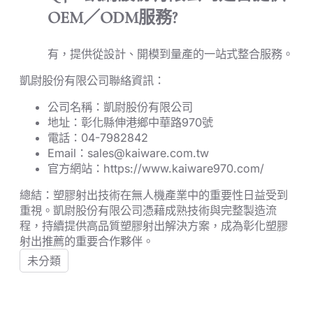
OEM／ODM服務?
有，提供從設計、開模到量產的一站式整合服務。
凱尉股份有限公司聯絡資訊：
公司名稱：凱尉股份有限公司
地址：彰化縣伸港鄉中華路970號
電話：04-7982842
Email：sales@kaiware.com.tw
官方網站：https://www.kaiware970.com/
總結：塑膠射出技術在無人機產業中的重要性日益受到
重視。凱尉股份有限公司憑藉成熟技術與完整製造流
程，持續提供高品質塑膠射出解決方案，成為彰化塑膠
射出推薦的重要合作夥伴。
未分類