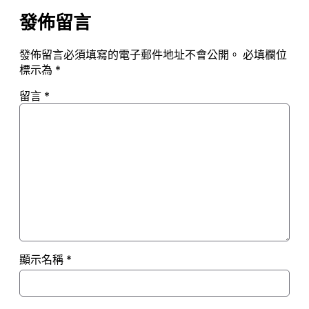
發佈留言
發佈留言必須填寫的電子郵件地址不會公開。
必填欄位
標示為
*
留言
*
顯示名稱
*