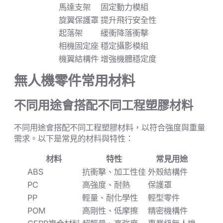
馬達支架
固定動力模組
旋翼保護罩
提升飛行安全性
起落架
緩衝降落衝擊
相機固定座
穩定攝影模組
機翼結構件
增強機體穩定度
無人機零件常用材料
不同用途會搭配不同工程塑膠材料
不同用途會搭配不同工程塑膠材料，以符合強度與重量
需求。以下是常見的材料與特性：
材料
特性
常見用途
ABS
抗衝擊、加工性佳
外殼結構件
PC
高強度、耐熱
保護罩
PP
輕量、耐化學性
輕型零件
POM
高剛性、低摩擦
精密機構件