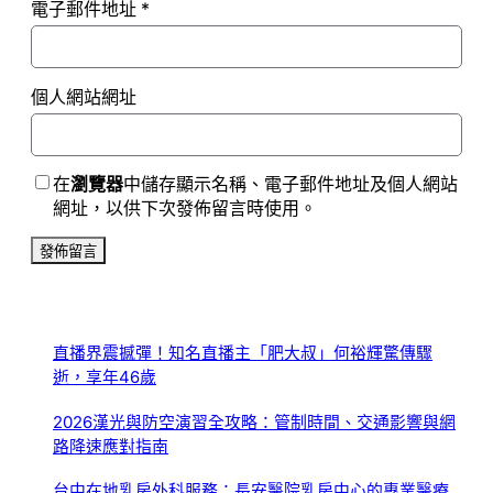
電子郵件地址
*
個人網站網址
在
瀏覽器
中儲存顯示名稱、電子郵件地址及個人網站
網址，以供下次發佈留言時使用。
直播界震撼彈！知名直播主「肥大叔」何裕輝驚傳驟
逝，享年46歲
2026漢光與防空演習全攻略：管制時間、交通影響與網
路降速應對指南
台中在地乳房外科服務：長安醫院乳房中心的專業醫療