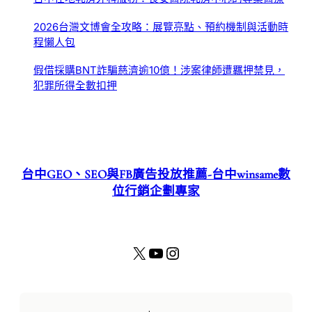
2026台灣文博會全攻略：展覽亮點、預約機制與活動時
程懶人包
假借採購BNT詐騙慈濟逾10億！涉案律師遭羈押禁見，
犯罪所得全數扣押
台中GEO、SEO與FB廣告投放推薦-台中winsame數
位行銷企劃專家
X
YouTube
Instagram