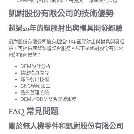
CFRP複合材料
超輕量、高強度
專業級無人機
凱尉股份有限公司的技術優勢
超過20年的塑膠射出與模具開發經驗
凱尉股份有限公司擁有超過20年塑膠射出與模具開發經
驗，可提供完整製造整合服務。以下是凱尉股份有限公
司的技術優勢：
DFM設計分析
精密模具開發
薄件射出技術
CNC精密加工
品質管理系統
OEM／ODM整合製造服務
FAQ 常見問題
關於無人機零件和凱尉股份有限公司