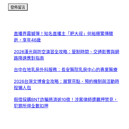
直播界震撼彈！知名直播主「肥大叔」何裕輝驚傳驟
逝，享年46歲
2026漢光與防空演習全攻略：管制時間、交通影響與網
路降速應對指南
台中在地乳房外科服務：長安醫院乳房中心的專業醫療
2026台灣文博會全攻略：展覽亮點、預約機制與活動時
程懶人包
假借採購BNT詐騙慈濟逾10億！涉案律師遭羈押禁見，
犯罪所得全數扣押