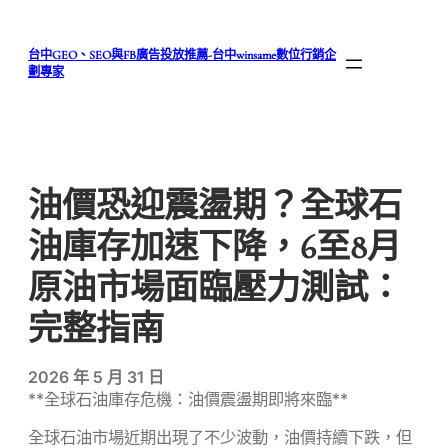
跳
至
台中GEO、SEO與FB廣告投放推薦-台中winsame數位行銷企
主
劃專家
要
內
容
油價恐迎震盪期？全球石
油庫存加速下降，6至8月
原油市場面臨壓力測試：
完整指南
2026 年 5 月 31 日
**全球石油庫存危機：油價震盪期即將來臨**
全球石油市場近期出現了不少波動，油價持續下跌，但