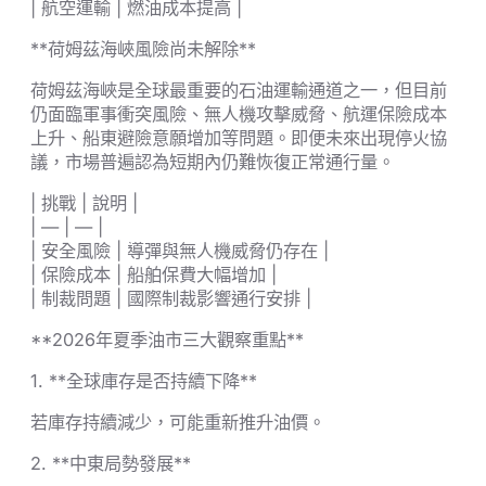
| 航空運輸 | 燃油成本提高 |
**荷姆茲海峽風險尚未解除**
荷姆茲海峽是全球最重要的石油運輸通道之一，但目前
仍面臨軍事衝突風險、無人機攻擊威脅、航運保險成本
上升、船東避險意願增加等問題。即便未來出現停火協
議，市場普遍認為短期內仍難恢復正常通行量。
| 挑戰 | 說明 |
| — | — |
| 安全風險 | 導彈與無人機威脅仍存在 |
| 保險成本 | 船舶保費大幅增加 |
| 制裁問題 | 國際制裁影響通行安排 |
**2026年夏季油市三大觀察重點**
1. **全球庫存是否持續下降**
若庫存持續減少，可能重新推升油價。
2. **中東局勢發展**