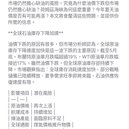
市場仍然擔心缺油的風險。究竟為什麼油價下跌但市場
仍然擔心缺油？荷姆茲海峽為何這麼重要？今年夏天油
價是否有可能再漲？本文將會釐清這些問題，並提供你
所需的信息。
**全球石油庫存下降加速**
油價下跌的原因有很多，但市場分析師認為，全球原油
庫存下降速度加快是這一波下跌的主要原因。截至5月
底，布蘭特原油單月跌幅超過19%，WTI原油單月跌幅
接近17%。雖然油價下跌，但全球原油庫存卻持續下
降。市場觀察指出：全球庫存消耗速度加快、部分戰略
儲備已陸續釋放、夏季需求旺季即將來臨、石油供應恢
復速度有限。
| 影響項目 | 潛在風險 |
| — | — |
| 原油價格 | 再次上漲 |
| 航運成本 | 持續增加 |
| 煉油產能 | 面臨原料不足 |
| 全球通膨 | 煤氣價格推升物價 |