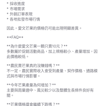
* 採收進度
* 市場需求
* 外銷訂單表現
* 各地批發市場行情
因此，愛文芒果的價格仍可能出現明顯差異。
**FAQ**
**為什麼愛文芒果一顆只賣10元？**
多數屬於促銷活動商品，加上規格較小、產量增加，因
此價格較低。
**農民賣芒果真的沒賺錢嗎？**
不一定，農民實際收入會受到產量、契作價格、通路模
式與市場行情影響。
**今年芒果產量為何增加？**
主要與雨量適中、風災較少以及整體生長條件良好有
關。
**芒果價格還會繼續下跌嗎？**