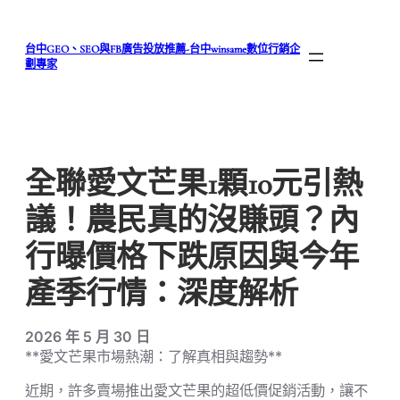
跳
至
台中GEO、SEO與FB廣告投放推薦-台中winsame數位行銷企
主
劃專家
要
內
容
全聯愛文芒果1顆10元引熱
議！農民真的沒賺頭？內
行曝價格下跌原因與今年
產季行情：深度解析
2026 年 5 月 30 日
**愛文芒果市場熱潮：了解真相與趨勢**
近期，許多賣場推出愛文芒果的超低價促銷活動，讓不