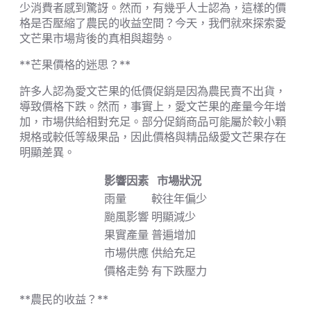
少消費者感到驚訝。然而，有幾乎人士認為，這樣的價
格是否壓縮了農民的收益空間？今天，我們就來探索愛
文芒果市場背後的真相與趨勢。
**芒果價格的迷思？**
許多人認為愛文芒果的低價促銷是因為農民賣不出貨，
導致價格下跌。然而，事實上，愛文芒果的產量今年增
加，市場供給相對充足。部分促銷商品可能屬於較小顆
規格或較低等級果品，因此價格與精品級愛文芒果存在
明顯差異。
影響因素
市場狀況
雨量
較往年偏少
颱風影響
明顯減少
果實產量
普遍增加
市場供應
供給充足
價格走勢
有下跌壓力
**農民的收益？**