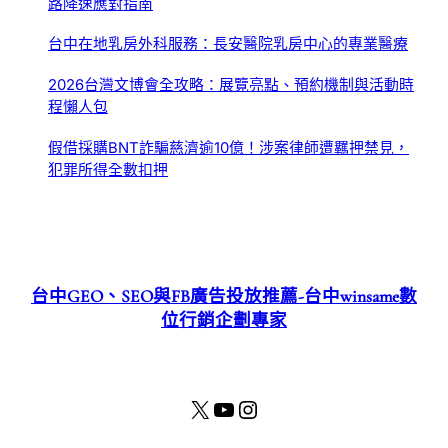
路降速應對指南
台中在地乳房外科服務：長安醫院乳房中心的專業醫療
2026台灣文博會全攻略：展覽亮點、預約機制與活動時
程懶人包
假借採購BNT詐騙慈濟逾10億！涉案律師遭羈押禁見，
犯罪所得全數扣押
台中GEO、SEO與FB廣告投放推薦-台中winsame數
位行銷企劃專家
X
YouTube
Instagram