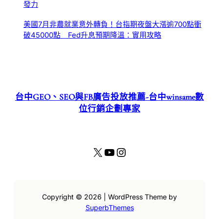
發力
美國7月非農就業意外轉負！台指期夜盤大漲逾700點衝
破45000點 Fed升息預期降溫：實用攻略
台中GEO、SEO與FB廣告投放推薦-台中winsame數
位行銷企劃專家
X
YouTube
Instagram
Copyright © 2026 | WordPress Theme by
SuperbThemes