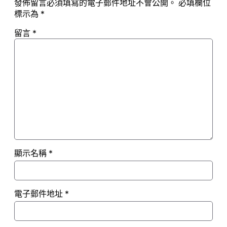
發佈留言必須填寫的電子郵件地址不會公開。
必填欄位
標示為
*
留言
*
顯示名稱
*
電子郵件地址
*