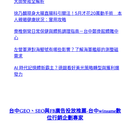
大雨警戒全解析
徐乃麟現身大腸直腸科引關注！5月才花20萬動手術 本
人親揭健康狀況：實用攻略
脊椎側彎日常保健與體態調理指南－台中鄭骨館體雕中
心
左營軍港對海鯤號有哪些影響？了解海軍艦艇的測整磁
需求
AI 時代記憶體新霸主？德銀看好美光策略轉型與獲利爆
發力
台中GEO、SEO與FB廣告投放推薦-台中winsame數
位行銷企劃專家