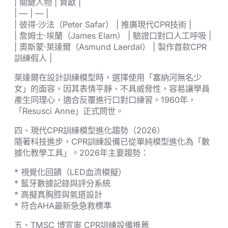
| 關鍵人物 | 貢獻 |
| — | — |
| 彼得·沙法（Peter Safar） | 推廣現代CPR技術 |
| 詹姆士·埃蘭（James Elam） | 驗證口對口人工呼吸 |
| 奧斯蒙·萊達爾（Asmund Laerdal） | 製作首款CPR
訓練假人 |
萊達爾在設計訓練模型時，選擇使用「塞納河無名少
女」的面容，因其表情平靜、不具威脅性，容易讓學員
產生同理心，適合反覆進行口對口練習。1960年，
「Resusci Anne」正式問世。
四、現代CPR訓練模型進化趨勢（2026）
隨著科技進步，CPR訓練設備已從單純模型進化為「數
據化教學工具」。2026年主要趨勢：
* 視覺化回饋（LED血流模擬）
* 藍牙數據記錄與評分系統
* 高擬真胸腔與氣道設計
* 符合AHA最新急急救標準
五、TMSC 博宣寧 CPR訓練設備推薦