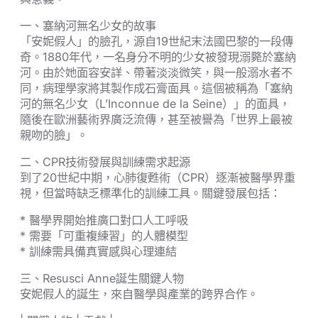
一、塞納河無名少女的故事
「安妮假人」的臉孔，源自19世紀末法國巴黎的一段傳
奇。1880年代，一名身分不明的少女被發現溺斃於塞納
河。由於她面容安詳、帶著淡淡微笑，與一般溺水者不
同，病理學家將其製作成石膏面具。這個被稱為「塞納
河的無名少女（L’Inconnue de la Seine）」的面具，
隨後在歐洲藝術界廣泛流傳，甚至被譽為「世界上最被
親吻的臉」。
二、CPR技術發展與訓練需求起源
到了20世紀中期，心肺復甦術（CPR）逐漸被醫學界重
視，但當時缺乏標準化的訓練工具。關鍵發展包括：
* 醫學界開始推廣口對口人工呼吸
* 需要「可重複練習」的人體模型
* 訓練需具備真實感與心理連結
三、Resusci Anne誕生關鍵人物
安妮假人的誕生，來自醫學與產業的跨界合作。