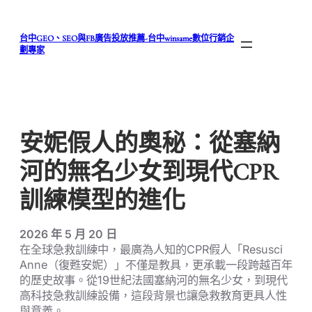
跳
至
台中GEO、SEO與FB廣告投放推薦-台中winsame數位行銷企
主
劃專家
要
內
容
安妮假人的奧秘：從塞納
河的無名少女到現代CPR
訓練模型的進化
2026 年 5 月 20 日
在全球急救訓練中，最廣為人知的CPR假人「Resusci
Anne（復甦安妮）」不僅是教具，更承載一段跨越百年
的歷史故事。從19世紀法國塞納河的無名少女，到現代
高科技急救訓練設備，這段背景也讓急救教育更具人性
與意義。