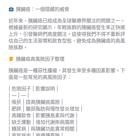
胰臟癌：一個隱藏的威脅
近年來，胰臟癌已經成為全球醫療界關注的問題之一。
根據最新的研究顯示，年輕族群的胰臟癌發生率正快速
上升，引發醫師們高度關注。這使得我們不得不重新評
估自己的生活習慣和飲食型態，避免成為胰臟癌的高風
險族群。
胰臟癌高風險因子整理
胰臟癌是一種惡性腫瘤，其發生率受多種因素影響。下
面是一些常見的高風險因子：
| 危險因子 | 影響說明 |
| — | — |
| 吸菸 | 提高胰臟癌風險 |
| 肥胖 | 腹部脂肪與慢性發炎增加 |
| 高糖飲食 | 影響胰島素與代謝 |
| 缺乏運動 | 增加代謝疾病風險 |
| 糖尿病 | 與胰臟功能異常相關 |
| 家族病史 | 具遺傳風險 |