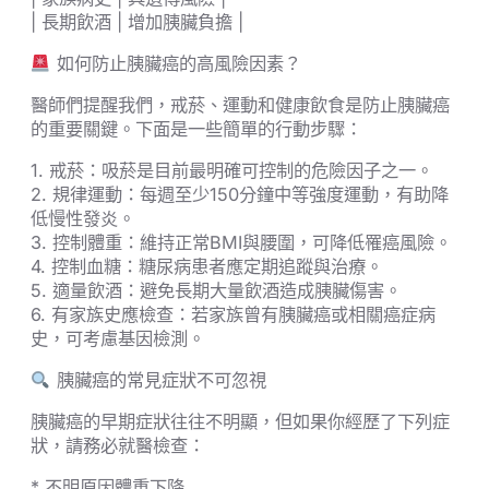
| 長期飲酒 | 增加胰臟負擔 |
如何防止胰臟癌的高風險因素？
醫師們提醒我們，戒菸、運動和健康飲食是防止胰臟癌
的重要關鍵。下面是一些簡單的行動步驟：
1. 戒菸：吸菸是目前最明確可控制的危險因子之一。
2. 規律運動：每週至少150分鐘中等強度運動，有助降
低慢性發炎。
3. 控制體重：維持正常BMI與腰圍，可降低罹癌風險。
4. 控制血糖：糖尿病患者應定期追蹤與治療。
5. 適量飲酒：避免長期大量飲酒造成胰臟傷害。
6. 有家族史應檢查：若家族曾有胰臟癌或相關癌症病
史，可考慮基因檢測。
胰臟癌的常見症狀不可忽視
胰臟癌的早期症狀往往不明顯，但如果你經歷了下列症
狀，請務必就醫檢查：
* 不明原因體重下降