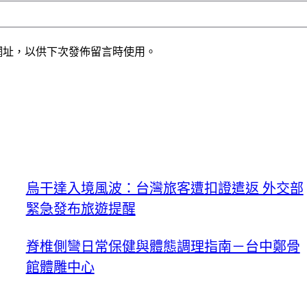
網址，以供下次發佈留言時使用。
烏干達入境風波：台灣旅客遭扣證遣返 外交部
緊急發布旅遊提醒
脊椎側彎日常保健與體態調理指南－台中鄭骨
館體雕中心