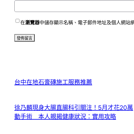
在
瀏覽器
中儲存顯示名稱、電子郵件地址及個人網站
台中在地石膏磚施工服務推薦
徐乃麟現身大腸直腸科引關注！5月才花20萬
動手術 本人親揭健康狀況：實用攻略