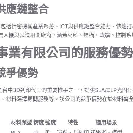
供應鏈整合
包括精密機械產業聚落、ICT與供應鏈整合能力、快速
+無人機與製造相關廠商，涵蓋材料、結構、軟體、控制系
光事業有限公司的服務優勢
競爭優勢
台中3D列印代工的重要推手之一，提供SLA/DLP光固
、材料選擇顧問服務等。該公司的競爭優勢在於材料齊全
材料類型
精度
強度
特性
適用場景
PLA
中
低
環保、易列印
初學者、模型