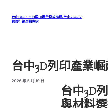
跳
至
台中GEO、SEO與FB廣告投放推薦-台中winsame
主
數位行銷企劃專家
要
內
容
台中3D列印產業
2026 年 5 月 19 日
台中3D
與材料選