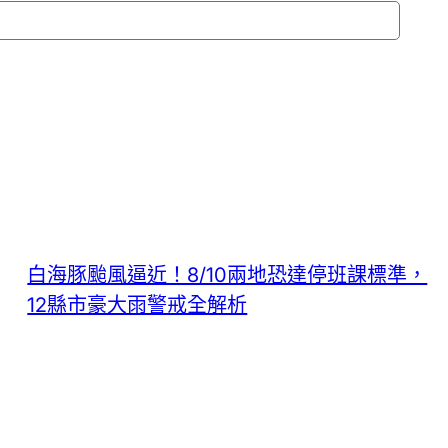
白海豚颱風逼近！8/10兩地恐達停班課標準，
12縣市豪大雨警戒全解析