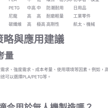
PETG
中高
中
防潮耐用
日用品
尼龍
高
高
耐磨輕量
工業零件
碳纖維
高
極高
高剛性
航太、機械
策略與應用建議
考量
度需求、強度需求、成本考量、使用環境等因素。例如，
用途可以選擇PLA/PETG等。
印適合用於無人機製造嗎？