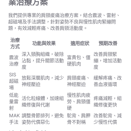
業治療方案
我們提供專業的肩頸痠痛治療方案，結合震波、雷射、
超磁場及手法調整，針對姿勢不良與慢性肌肉緊繃問
題，有效減輕疼痛、改善肩頸活動度。
治療
功能與效果
適用症狀
預期改善
方式
深入頸胸組織，破除
改善肩頸緊
震波
富貴包、僵
沾黏，提升關節活動
繃，增加活動
治療
硬肌肉
度
度
SIS
放鬆深層肌肉，減少
肩頸痠痛、
緩解疼痛、改
超磁
神經壓迫
神經壓迫
善血液循環
場
低能
慢性肌肉疲
活化粒線體，加速組
疼痛減輕，組
量雷
勞、肩頸僵
織修復與代謝
織修復更快
射
硬
MAK
調整骨節排列，避免
駝背、肩胛
改善駝背、減
手法
姿勢代償惡化
骨不對稱
少慢性代償