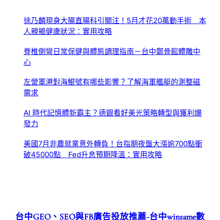
徐乃麟現身大腸直腸科引關注！5月才花20萬動手術 本
人親揭健康狀況：實用攻略
脊椎側彎日常保健與體態調理指南－台中鄭骨館體雕中
心
左營軍港對海鯤號有哪些影響？了解海軍艦艇的測整磁
需求
AI 時代記憶體新霸主？德銀看好美光策略轉型與獲利爆
發力
美國7月非農就業意外轉負！台指期夜盤大漲逾700點衝
破45000點 Fed升息預期降溫：實用攻略
台中GEO、SEO與FB廣告投放推薦-台中winsame數