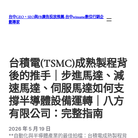
跳
至
台中GEO、SEO與FB廣告投放推薦-台中winsame數位行銷企
主
劃專家
要
內
容
台積電(TSMC)成熟製程背
後的推手｜步進馬達、減
速馬達、伺服馬達如何支
撐半導體設備運轉｜八方
有限公司：完整指南
2026 年 5 月 19 日
**自動化與半導體產業的最佳拍檔：台積電成熟製程背