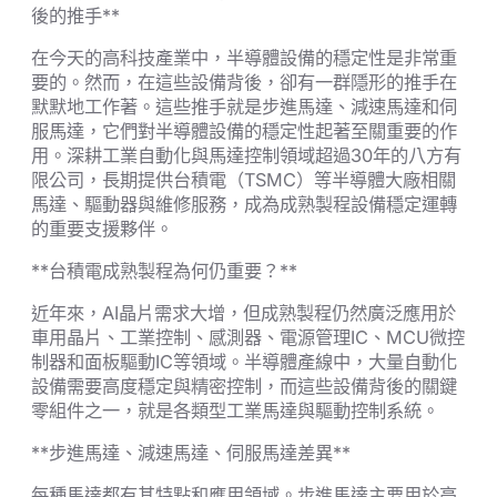
後的推手**
在今天的高科技產業中，半導體設備的穩定性是非常重
要的。然而，在這些設備背後，卻有一群隱形的推手在
默默地工作著。這些推手就是步進馬達、減速馬達和伺
服馬達，它們對半導體設備的穩定性起著至關重要的作
用。深耕工業自動化與馬達控制領域超過30年的八方有
限公司，長期提供台積電（TSMC）等半導體大廠相關
馬達、驅動器與維修服務，成為成熟製程設備穩定運轉
的重要支援夥伴。
**台積電成熟製程為何仍重要？**
近年來，AI晶片需求大增，但成熟製程仍然廣泛應用於
車用晶片、工業控制、感測器、電源管理IC、MCU微控
制器和面板驅動IC等領域。半導體產線中，大量自動化
設備需要高度穩定與精密控制，而這些設備背後的關鍵
零組件之一，就是各類型工業馬達與驅動控制系統。
**步進馬達、減速馬達、伺服馬達差異**
每種馬達都有其特點和應用領域。步進馬達主要用於高