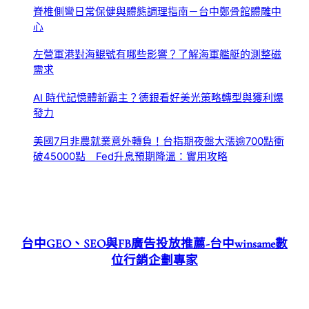
脊椎側彎日常保健與體態調理指南－台中鄭骨館體雕中
心
左營軍港對海鯤號有哪些影響？了解海軍艦艇的測整磁
需求
AI 時代記憶體新霸主？德銀看好美光策略轉型與獲利爆
發力
美國7月非農就業意外轉負！台指期夜盤大漲逾700點衝
破45000點 Fed升息預期降溫：實用攻略
台中GEO、SEO與FB廣告投放推薦-台中winsame數
位行銷企劃專家