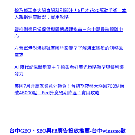
徐乃麟現身大腸直腸科引關注！5月才花20萬動手術 本
人親揭健康狀況：實用攻略
脊椎側彎日常保健與體態調理指南－台中鄭骨館體雕中
心
左營軍港對海鯤號有哪些影響？了解海軍艦艇的測整磁
需求
AI 時代記憶體新霸主？德銀看好美光策略轉型與獲利爆
發力
美國7月非農就業意外轉負！台指期夜盤大漲逾700點衝
破45000點 Fed升息預期降溫：實用攻略
台中GEO、SEO與FB廣告投放推薦-台中winsame數